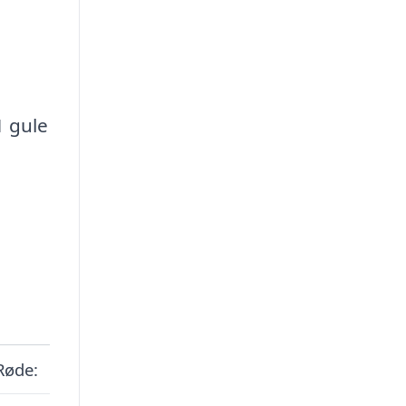
1 gule
 Røde: