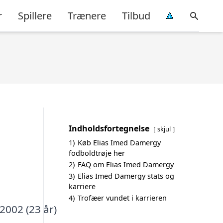
r
Spillere
Trænere
Tilbud
Indholdsfortegnelse
skjul
1)
Køb Elias Imed Damergy
fodboldtrøje her
2)
FAQ om Elias Imed Damergy
3)
Elias Imed Damergy stats og
karriere
4)
Trofæer vundet i karrieren
2002 (23 år)