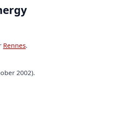
mergy
r
Rennes
.
tober 2002).