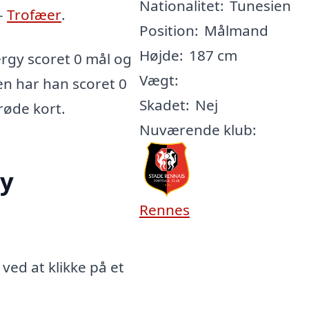
Nationalitet:
Tunesien
-
Trofæer
.
Position:
Målmand
Højde:
187 cm
rgy scoret 0 mål og
Vægt:
ren har han scoret 0
Skadet:
Nej
 røde kort.
Nuværende klub:
gy
Rennes
ed at klikke på et