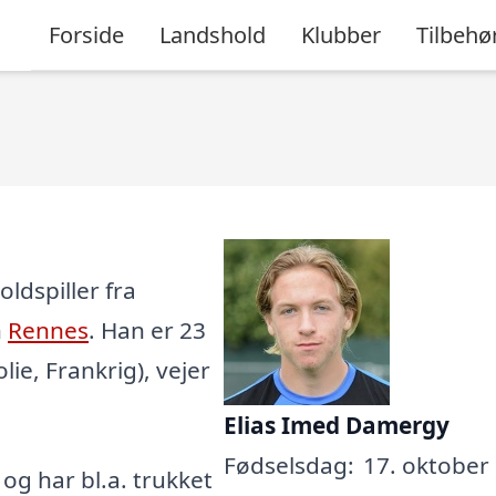
Forside
Landshold
Klubber
Tilbehø
ldspiller fra
n
Rennes
. Han er 23
lie, Frankrig), vejer
Elias Imed Damergy
Fødselsdag:
17. oktober 
, og har bl.a. trukket