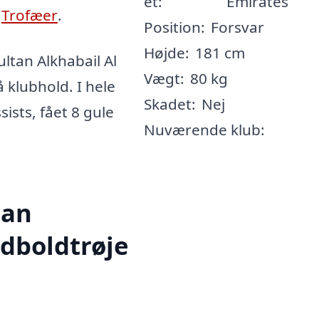
et:
Emirates
-
Trofæer
.
Position:
Forsvar
Højde:
181 cm
tan Alkhabail Al
Vægt:
80 kg
å klubhold. I hele
Skadet:
Nej
sists, fået 8 gule
Nuværende klub:
tan
odboldtrøje