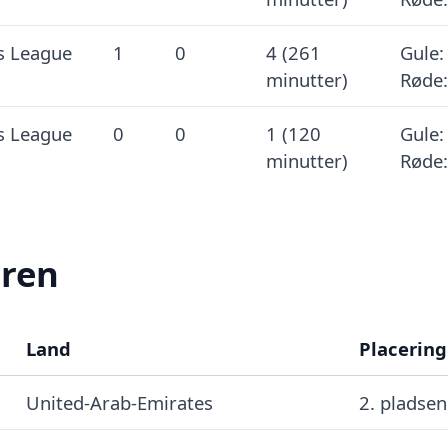
s League
1
0
4 (261
Gule:
minutter)
Røde:
s League
0
0
1 (120
Gule:
minutter)
Røde:
eren
Land
Placering
United-Arab-Emirates
2. pladsen