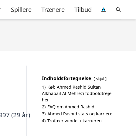
r
Spillere
Trænere
Tilbud
Indholdsfortegnelse
skjul
1)
Køb Ahmed Rashid Sultan
Alkhabail Al Mehrezi fodboldtrøje
her
2)
FAQ om Ahmed Rashid
997 (29 år)
3)
Ahmed Rashid stats og karriere
4)
Trofæer vundet i karrieren