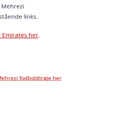
l Mehrezi
stående links.
b Emirates her
.
ehrezi fodboldtrøje her