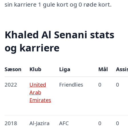
sin karriere 1 gule kort og 0 røde kort.
Khaled Al Senani stats
og karriere
Sæson
Klub
Liga
Mål
Assi
2022
United
Friendlies
0
0
Arab
Emirates
2018
Al-Jazira
AFC
0
0