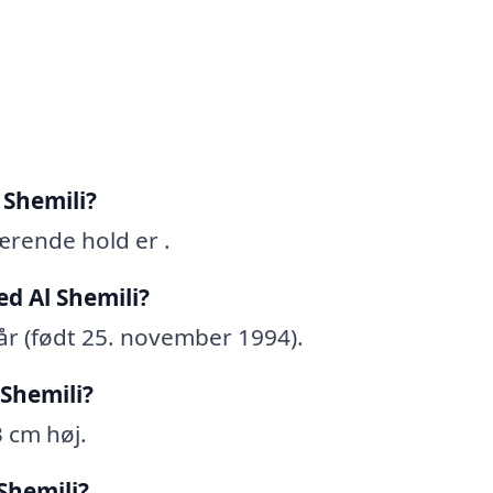
 Shemili?
ærende hold er .
d Al Shemili?
 år (født 25. november 1994).
 Shemili?
3 cm høj.
Shemili?