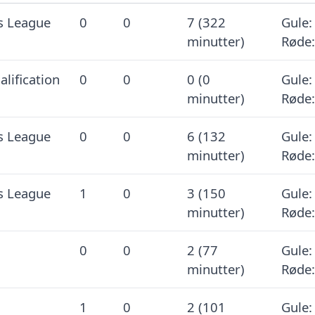
s League
0
0
7 (322
Gule:
minutter)
Røde:
lification
0
0
0 (0
Gule:
minutter)
Røde:
s League
0
0
6 (132
Gule:
minutter)
Røde:
s League
1
0
3 (150
Gule:
minutter)
Røde:
0
0
2 (77
Gule:
minutter)
Røde:
1
0
2 (101
Gule: