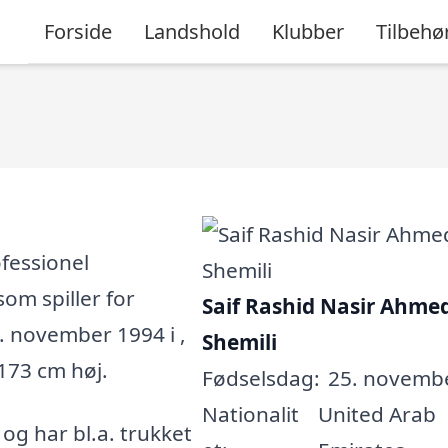
Forside
Landshold
Klubber
Tilbehø
ofessionel
som spiller for
Saif Rashid Nasir Ahmed
5. november 1994 i ,
Shemili
 173 cm høj.
Fødselsdag:
25. novembe
Nationalit
United Arab
, og har bl.a. trukket