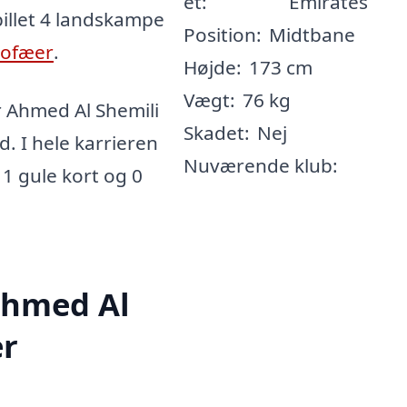
et:
Emirates
pillet 4 landskampe
Position:
Midtbane
rofæer
.
Højde:
173 cm
Vægt:
76 kg
r Ahmed Al Shemili
Skadet:
Nej
d. I hele karrieren
Nuværende klub:
 1 gule kort og 0
Ahmed Al
er