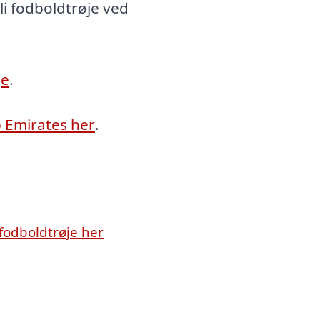
i fodboldtrøje ved
je
.
b Emirates her
.
fodboldtrøje her