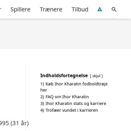
r
Spillere
Trænere
Tilbud
Indholdsfortegnelse
skjul
1)
Køb Ihor Kharatin fodboldtrøje
her
2)
FAQ om Ihor Kharatin
3)
Ihor Kharatin stats og karriere
4)
Trofæer vundet i karrieren
995 (31 år)