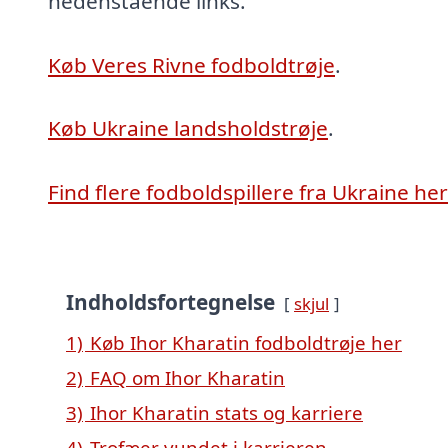
nedenstående links.
Køb Veres Rivne fodboldtrøje
.
Køb Ukraine landsholdstrøje
.
Find flere fodboldspillere fra Ukraine her
Indholdsfortegnelse
skjul
1)
Køb Ihor Kharatin fodboldtrøje her
2)
FAQ om Ihor Kharatin
3)
Ihor Kharatin stats og karriere
4)
Trofæer vundet i karrieren