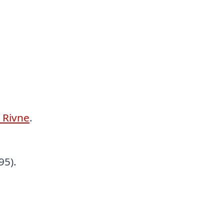
 Rivne
.
95).