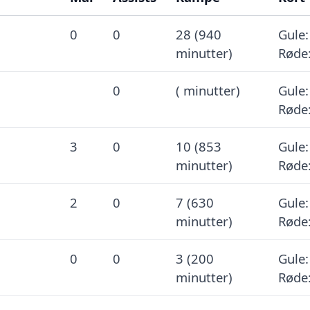
0
0
28 (940
Gule:
minutter)
Røde:
0
( minutter)
Gule:
Røde
3
0
10 (853
Gule:
minutter)
Røde:
2
0
7 (630
Gule:
minutter)
Røde:
0
0
3 (200
Gule:
minutter)
Røde: