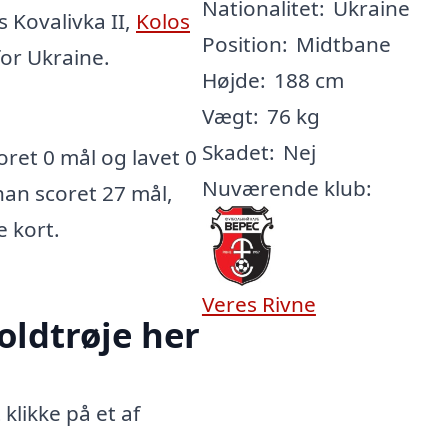
Nationalitet:
Ukraine
s Kovalivka II,
Kolos
Position:
Midtbane
for Ukraine.
Højde:
188 cm
Vægt:
76 kg
Skadet:
Nej
ret 0 mål og lavet 0
Nuværende klub:
 han scoret 27 mål,
e kort.
Veres Rivne
oldtrøje her
klikke på et af