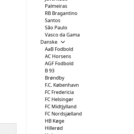
Palmeiras
RB Bragantino
Santos
São Paulo
Vasco da Gama
Danske
AaB Fodbold
AC Horsens
AGF Fodbold
B 93
Brøndby
F.C. København
FC Fredericia
FC Helsingør
FC Midtjylland
FC Nordsjælland
HB Køge
Hillerød