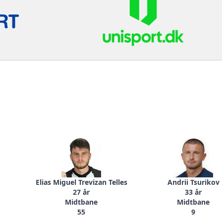
Elias Miguel Trevizan Telles
Andrii Tsurikov
27 år
33 år
Midtbane
Midtbane
55
9