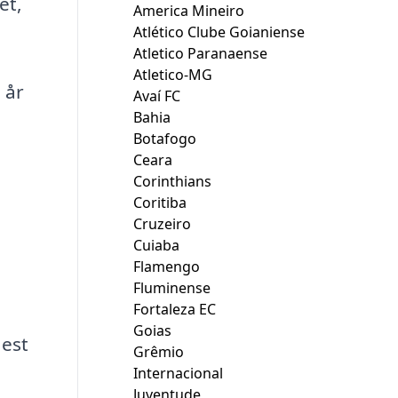
et,
America Mineiro
Atlético Clube Goianiense
Atletico Paranaense
Atletico-MG
 år
Avaí FC
Bahia
Botafogo
Ceara
Corinthians
Coritiba
Cruzeiro
Cuiaba
Flamengo
Fluminense
Fortaleza EC
Goias
lest
Grêmio
Internacional
Juventude