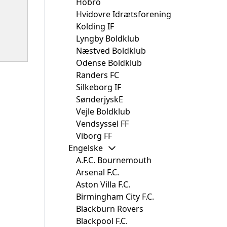
Hobro
Hvidovre Idrætsforening
Kolding IF
Lyngby Boldklub
Næstved Boldklub
Odense Boldklub
Randers FC
Silkeborg IF
SønderjyskE
Vejle Boldklub
Vendsyssel FF
Viborg FF
Engelske
A.F.C. Bournemouth
Arsenal F.C.
Aston Villa F.C.
Birmingham City F.C.
Blackburn Rovers
Blackpool F.C.