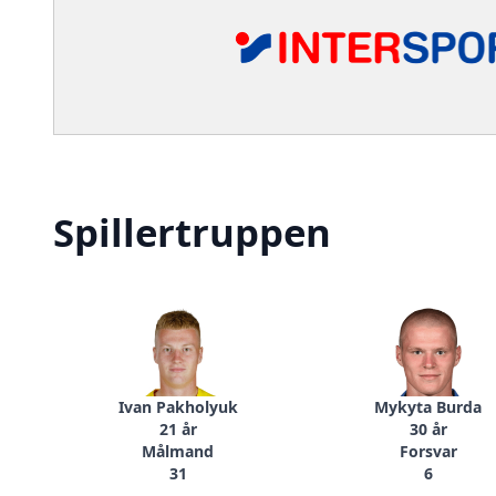
Spillertruppen
Ivan Pakholyuk
Mykyta Burda
21 år
30 år
Målmand
Forsvar
31
6