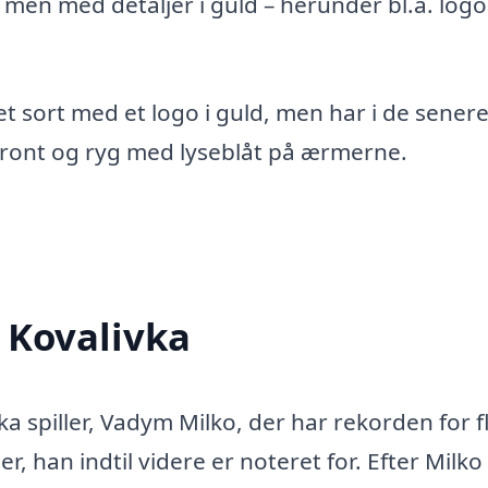
r men med detaljer i guld – herunder bl.a. logo
 sort med et logo i guld, men har i de senere
front og ryg med lyseblåt på ærmerne.
s Kovalivka
ka spiller, Vadym Milko, der har rekorden for f
 han indtil videre er noteret for. Efter Milko