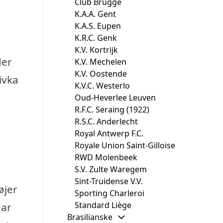
Club Brugge
K.A.A. Gent
K.A.S. Eupen
K.R.C. Genk
K.V. Kortrijk
der
K.V. Mechelen
K.V. Oostende
ivka
K.V.C. Westerlo
Oud-Heverlee Leuven
R.F.C. Seraing (1922)
R.S.C. Anderlecht
Royal Antwerp F.C.
Royale Union Saint-Gilloise
RWD Molenbeek
S.V. Zulte Waregem
Sint-Truidense V.V.
øjer
Sporting Charleroi
Standard Liège
har
Brasilianske