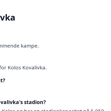
ivka
 kommende kampe.
or Kolos Kovalivka.
t?
ovalivka's stadion?
 Kolos og har en stadionkapacitet på 5.050