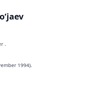
o’jaev
r .
ovember 1994).