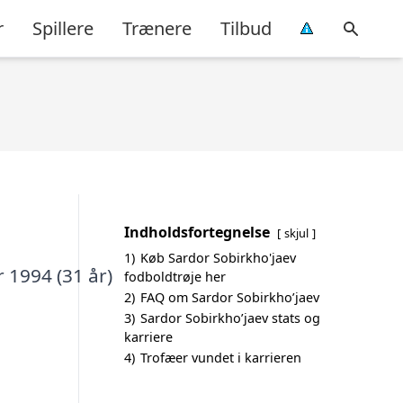
r
Spillere
Trænere
Tilbud
Indholdsfortegnelse
skjul
1)
Køb Sardor Sobirkho'jaev
 1994 (31 år)
fodboldtrøje her
2)
FAQ om Sardor Sobirkho’jaev
3)
Sardor Sobirkho’jaev stats og
karriere
4)
Trofæer vundet i karrieren