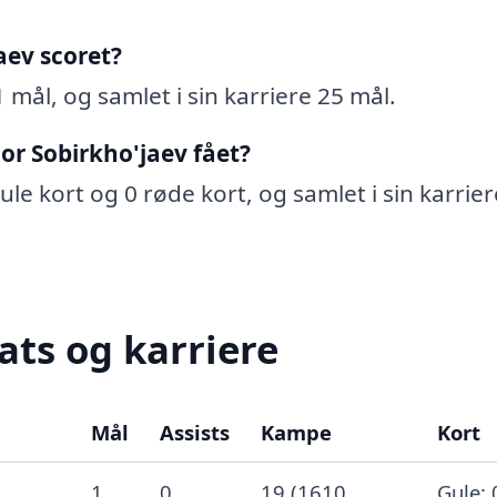
aev scoret?
 mål, og samlet i sin karriere 25 mål.
or Sobirkho'jaev fået?
ule kort og 0 røde kort, og samlet i sin karrier
ats og karriere
Mål
Assists
Kampe
Kort
1
0
19 (1610
Gule: 