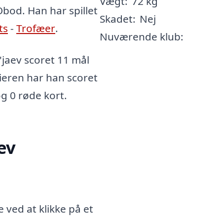
Vægt:
72 kg
Obod. Han har spillet
Skadet:
Nej
ts
-
Trofæer
.
Nuværende klub:
jaev scoret 11 mål
rieren har han scoret
og 0 røde kort.
ev
 ved at klikke på et