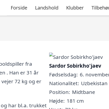
Forside
Landshold
Klubber
Tilbehø
oldspiller fra
Sardor Sobirkho'jaev
en . Han er 31 år
Fødselsdag:
6. november
 vejer 72 kg og er
Nationalitet:
Uzbekistan
Position:
Midtbane
Højde:
181 cm
, og har bl.a. trukket