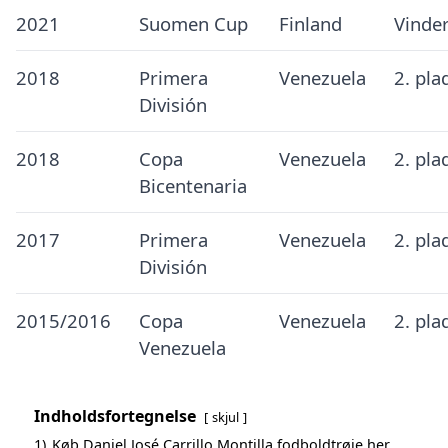
2021
Suomen Cup
Finland
Vinde
2018
Primera
Venezuela
2. pla
División
2018
Copa
Venezuela
2. pla
Bicentenaria
2017
Primera
Venezuela
2. pla
División
2015/2016
Copa
Venezuela
2. pla
Venezuela
Indholdsfortegnelse
skjul
1)
Køb Daniel José Carrillo Montilla fodboldtrøje her