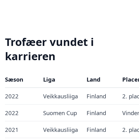
Trofæer vundet i
karrieren
Sæson
Liga
Land
Place
2022
Veikkausliiga
Finland
2. pla
2022
Suomen Cup
Finland
Vinde
2021
Veikkausliiga
Finland
2. pla