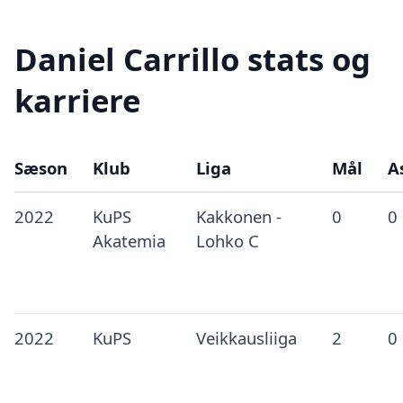
Daniel Carrillo stats og
karriere
Sæson
Klub
Liga
Mål
A
2022
KuPS
Kakkonen -
0
0
Akatemia
Lohko C
2022
KuPS
Veikkausliiga
2
0