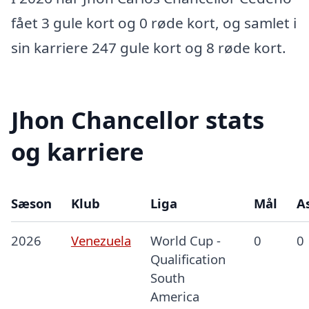
fået 3 gule kort og 0 røde kort, og samlet i
sin karriere 247 gule kort og 8 røde kort.
Jhon Chancellor stats
og karriere
Sæson
Klub
Liga
Mål
As
2026
Venezuela
World Cup -
0
0
Qualification
South
America