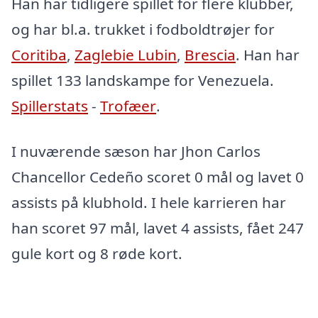
Han har tidligere spillet for flere klubber,
og har bl.a. trukket i fodboldtrøjer for
Coritiba
,
Zaglebie Lubin
,
Brescia
. Han har
spillet 133 landskampe for Venezuela.
Spillerstats
-
Trofæer
.
I nuværende sæson har Jhon Carlos
Chancellor Cedeño scoret 0 mål og lavet 0
assists på klubhold. I hele karrieren har
han scoret 97 mål, lavet 4 assists, fået 247
gule kort og 8 røde kort.