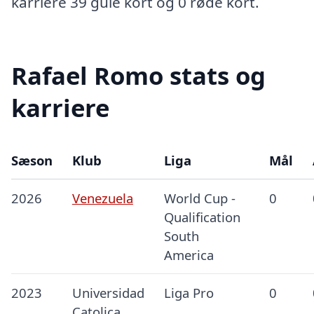
karriere 39 gule kort og 0 røde kort.
Rafael Romo stats og
karriere
Sæson
Klub
Liga
Mål
2026
Venezuela
World Cup -
0
Qualification
South
America
2023
Universidad
Liga Pro
0
Catolica