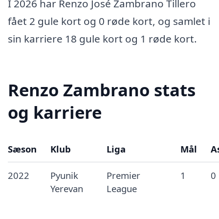
I 2026 har Renzo José Zambrano Tillero
fået 2 gule kort og 0 røde kort, og samlet i
sin karriere 18 gule kort og 1 røde kort.
Renzo Zambrano stats
og karriere
Sæson
Klub
Liga
Mål
A
2022
Pyunik
Premier
1
0
Yerevan
League