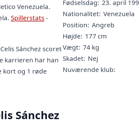
Fødselsdag:
23. april 199
tletico Venezuela.
Nationalitet:
Venezuela
ela.
Spillerstats
-
Position:
Angreb
Højde:
177 cm
Vægt:
74 kg
Celis Sánchez scoret
Skadet:
Nej
le karrieren har han
Nuværende klub:
le kort og 1 røde
lis Sánchez