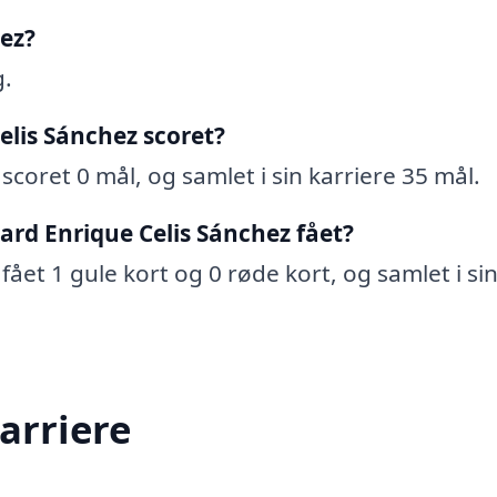
hez?
g.
lis Sánchez scoret?
scoret 0 mål, og samlet i sin karriere 35 mål.
ard Enrique Celis Sánchez fået?
fået 1 gule kort og 0 røde kort, og samlet i si
karriere