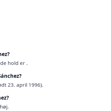
hez?
de hold er .
 Sánchez?
dt 23. april 1996).
hez?
høj.