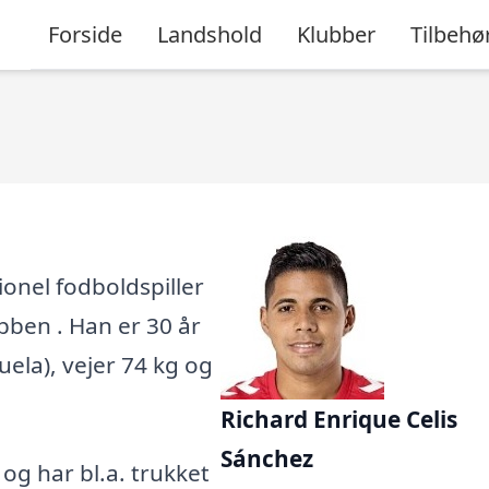
Forside
Landshold
Klubber
Tilbehø
ionel fodboldspiller
bben . Han er 30 år
uela), vejer 74 kg og
Richard Enrique Celis
Sánchez
, og har bl.a. trukket