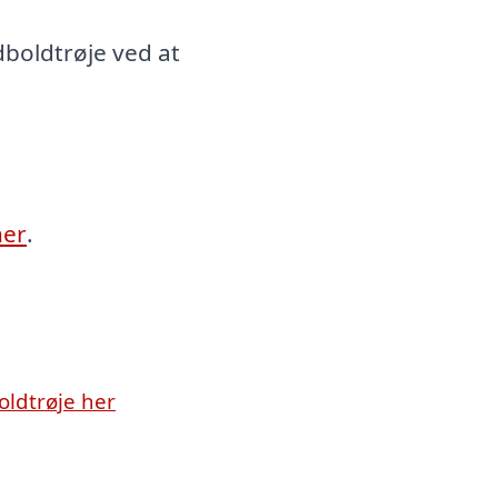
dboldtrøje ved at
her
.
oldtrøje her