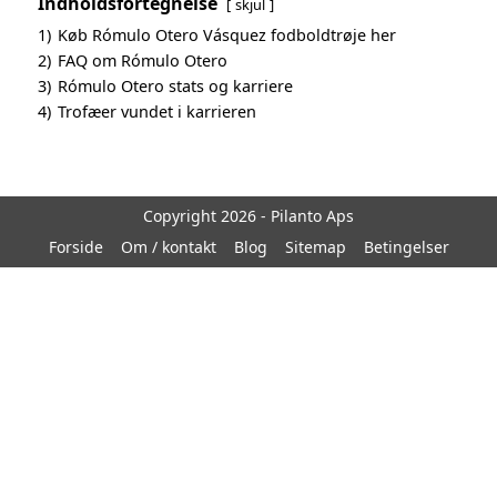
Indholdsfortegnelse
skjul
1)
Køb Rómulo Otero Vásquez fodboldtrøje her
2)
FAQ om Rómulo Otero
3)
Rómulo Otero stats og karriere
4)
Trofæer vundet i karrieren
Copyright 2026 - Pilanto Aps
Forside
Om / kontakt
Blog
Sitemap
Betingelser