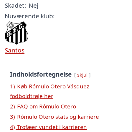
Skadet:
Nej
Nuværende klub:
Santos
Indholdsfortegnelse
skjul
1)
Køb Rómulo Otero Vásquez
fodboldtrøje her
2)
FAQ om Rómulo Otero
3)
Rómulo Otero stats og karriere
4)
Trofæer vundet i karrieren