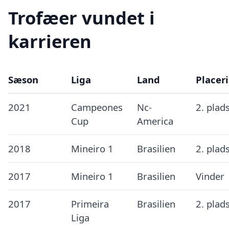
Trofæer vundet i
karrieren
Sæson
Liga
Land
Placer
2021
Campeones
Nc-
2. plad
Cup
America
2018
Mineiro 1
Brasilien
2. plad
2017
Mineiro 1
Brasilien
Vinder
2017
Primeira
Brasilien
2. plad
Liga