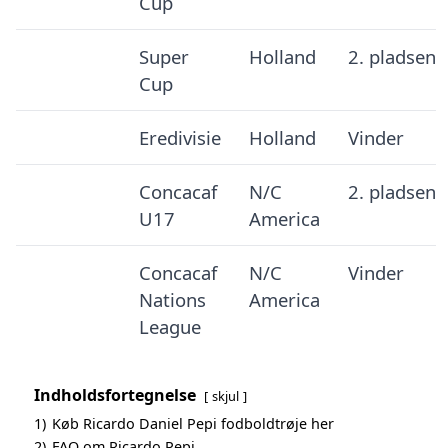
Cup
Super
Holland
2. pladsen
Cup
Eredivisie
Holland
Vinder
Concacaf
N/C
2. pladsen
U17
America
Concacaf
N/C
Vinder
Nations
America
League
Indholdsfortegnelse
skjul
1)
Køb Ricardo Daniel Pepi fodboldtrøje her
2)
FAQ om Ricardo Pepi