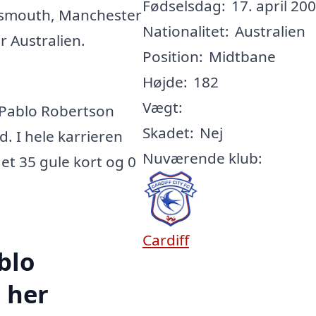
Fødselsdag:
17. april 200
tsmouth, Manchester
Nationalitet:
Australien
r Australien.
Position:
Midtbane
Højde:
182
Vægt:
Pablo Robertson
Skadet:
Nej
d. I hele karrieren
Nuværende klub:
ået 35 gule kort og 0
Cardiff
blo
 her