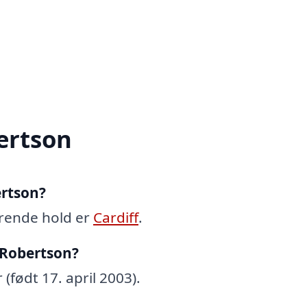
ertson
ertson?
rende hold er
Cardiff
.
 Robertson?
(født 17. april 2003).