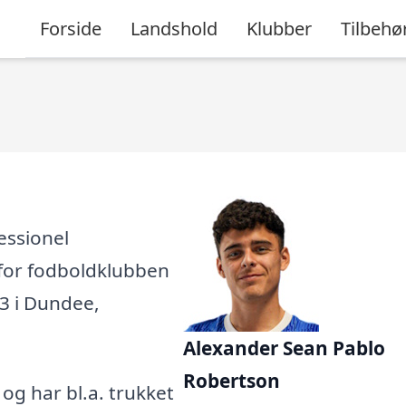
Forside
Landshold
Klubber
Tilbehø
essionel
r for fodboldklubben
03 i Dundee,
Alexander Sean Pablo
Robertson
, og har bl.a. trukket