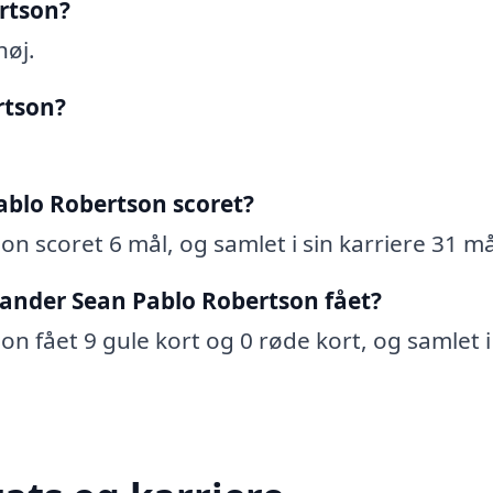
rtson?
høj.
rtson?
blo Robertson scoret?
n scoret 6 mål, og samlet i sin karriere 31 må
xander Sean Pablo Robertson fået?
n fået 9 gule kort og 0 røde kort, og samlet i