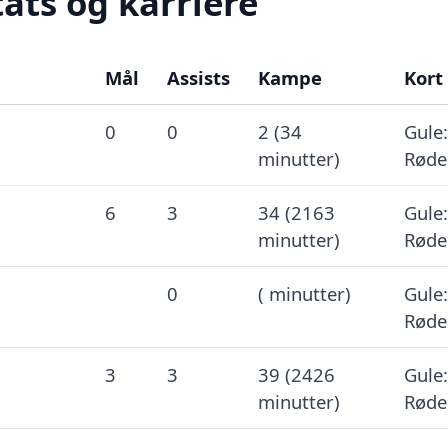
ats og karriere
Mål
Assists
Kampe
Kort
0
0
2 (34
Gule:
minutter)
Røde
6
3
34 (2163
Gule:
minutter)
Røde
0
( minutter)
Gule:
Røde
3
3
39 (2426
Gule:
minutter)
Røde