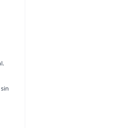
l.
 sin