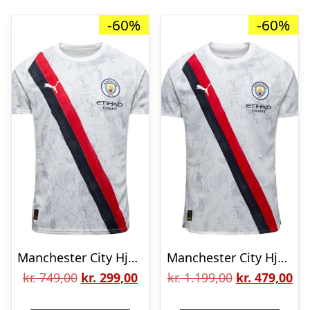
-60%
-60%
Manchester City Hjemmebanetrøje KidSuper 2025
Manchester City Hjemmebanetrøje KidSuper Klub VM 2025 Authentic
Den
Den
Den
De
kr.
749,00
kr.
299,00
kr.
1.199,00
kr.
479,00
oprindelige
aktuelle
oprindelige
akt