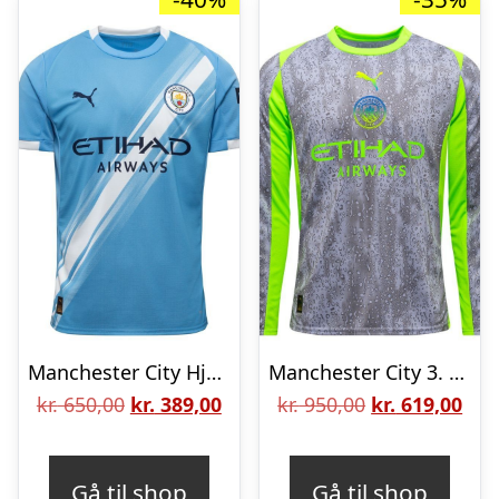
Manchester City Hjemmebanetrøje 2025/26 Børn
Manchester City 3. Trøje 2025/26 Lange Ærmer
Den
Den
Den
De
kr.
650,00
kr.
389,00
kr.
950,00
kr.
619,00
oprindelige
aktuelle
oprindelige
aktu
pris
pris
pris
pris
Gå til shop
Gå til shop