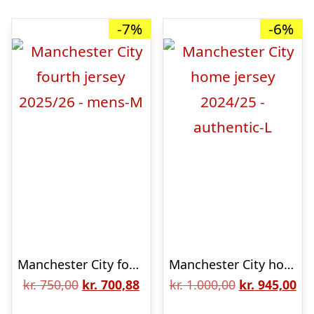
-7%
-6%
Manchester City fourth jersey 2025/26 – mens-M
Manchester City home jersey 2024/25 – authentic-L
Den
Den
Den
De
kr.
750,00
kr.
700,88
kr.
1.000,00
kr.
945,00
oprindelige
aktuelle
oprindelige
akt