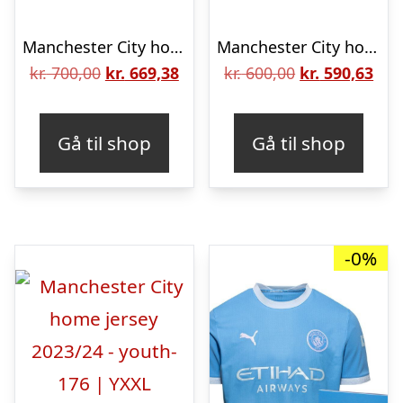
Manchester City home jersey 2023/24 – mens-S
Manchester City home jersey 2022/23 – youth-128 | YS
Den
Den
Den
De
kr.
700,00
kr.
669,38
kr.
600,00
kr.
590,63
oprindelige
aktuelle
oprindelige
aktu
pris
pris
pris
pris
Gå til shop
Gå til shop
var:
er:
var:
er:
kr. 700,00.
kr. 669,38.
kr. 600,00.
kr. 
-0%