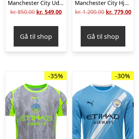
Manchester City Udebanetrøje 2025/26
Manchester City Hjemmebanetrøje CWC KidSuper Print 2025/26 Authentic
Den
Den
Den
De
kr.
850,00
kr.
549,00
kr.
1.200,00
kr.
779,00
oprindelige
aktuelle
oprindelige
akt
pris
pris
pris
pri
Gå til shop
Gå til shop
var:
er:
var:
er:
kr. 850,00.
kr. 549,00.
kr. 1.200,00.
kr.
-35%
-30%