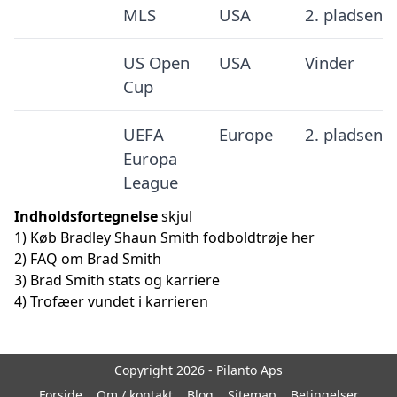
MLS
USA
2. pladsen
US Open
USA
Vinder
Cup
UEFA
Europe
2. pladsen
Europa
League
Indholdsfortegnelse
skjul
1)
Køb Bradley Shaun Smith fodboldtrøje her
2)
FAQ om Brad Smith
3)
Brad Smith stats og karriere
4)
Trofæer vundet i karrieren
Copyright 2026 - Pilanto Aps
Forside
Om / kontakt
Blog
Sitemap
Betingelser