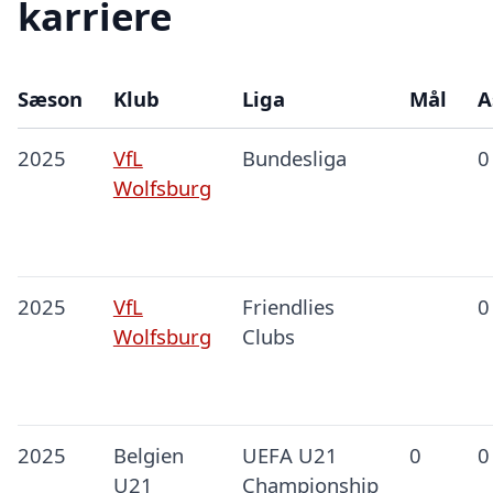
karriere
Sæson
Klub
Liga
Mål
A
2025
VfL
Bundesliga
0
Wolfsburg
2025
VfL
Friendlies
0
Wolfsburg
Clubs
2025
Belgien
UEFA U21
0
0
U21
Championship