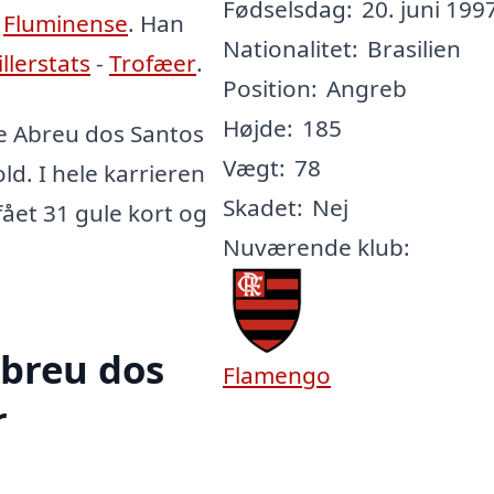
Fødselsdag:
20. juni 1997
,
Fluminense
. Han
Nationalitet:
Brasilien
illerstats
-
Trofæer
.
Position:
Angreb
Højde:
185
e Abreu dos Santos
Vægt:
78
ld. I hele karrieren
Skadet:
Nej
fået 31 gule kort og
Nuværende klub:
breu dos
Flamengo
r