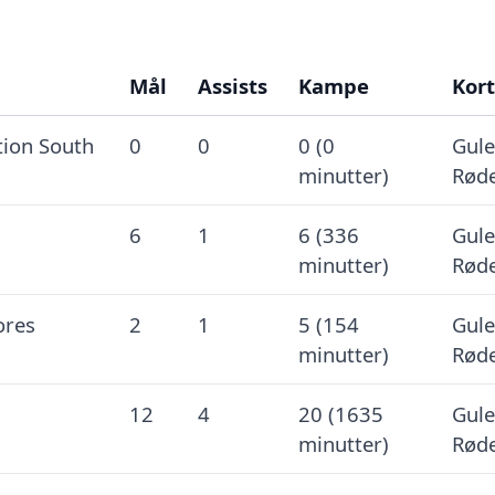
Mål
Assists
Kampe
Kort
tion South
0
0
0 (0
Gule
minutter)
Røde
6
1
6 (336
Gule
minutter)
Røde
ores
2
1
5 (154
Gule
minutter)
Røde
12
4
20 (1635
Gule
minutter)
Røde