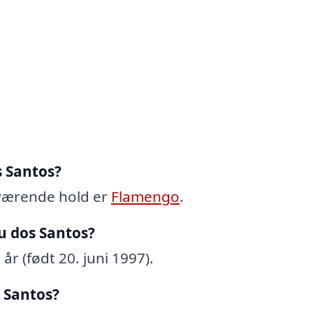
s Santos?
værende hold er
Flamengo
.
u dos Santos?
r (født 20. juni 1997).
 Santos?