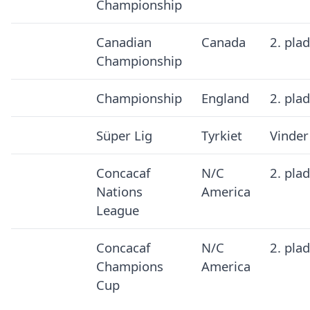
Championship
Canadian
Canada
2. pla
Championship
Championship
England
2. pla
Süper Lig
Tyrkiet
Vinder
Concacaf
N/C
2. pla
Nations
America
League
Concacaf
N/C
2. pla
Champions
America
Cup