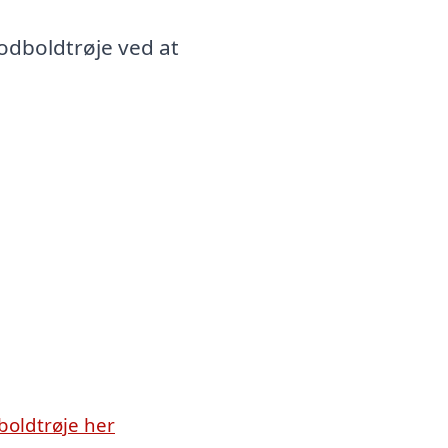
odboldtrøje ved at
boldtrøje her