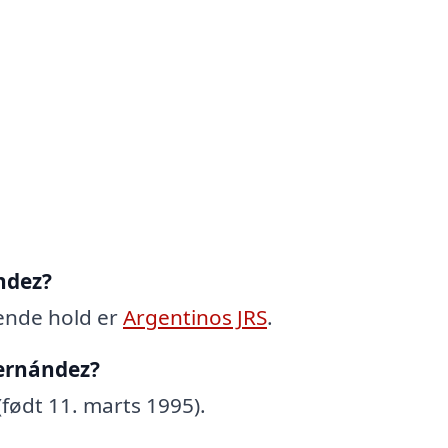
ndez?
ende hold er
Argentinos JRS
.
ernández?
født 11. marts 1995).