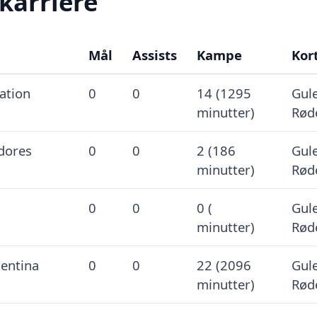
karriere
Mål
Assists
Kampe
Kor
ation
0
0
14 (1295
Gule
minutter)
Rød
dores
0
0
2 (186
Gule
minutter)
Rød
0
0
0 (
Gule
minutter)
Rød
gentina
0
0
22 (2096
Gule
minutter)
Rød