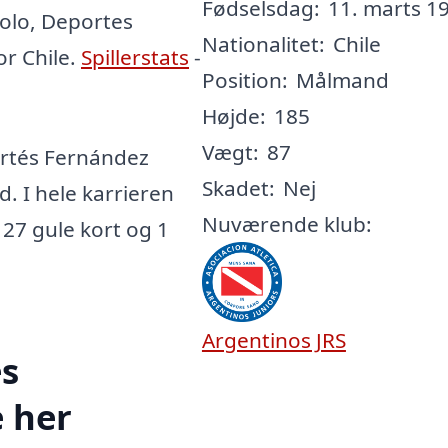
Fødselsdag:
11. marts 19
Colo, Deportes
Nationalitet:
Chile
or Chile.
Spillerstats
-
Position:
Målmand
Højde:
185
Vægt:
87
rtés Fernández
Skadet:
Nej
d. I hele karrieren
Nuværende klub:
t 27 gule kort og 1
Argentinos JRS
és
 her