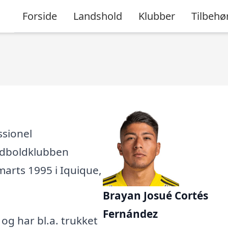
Forside
Landshold
Klubber
Tilbehø
ssionel
 fodboldklubben
 marts 1995 i Iquique,
Brayan Josué Cortés
Fernández
, og har bl.a. trukket