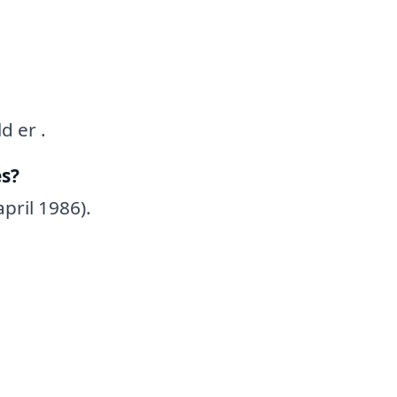
d er .
s?
pril 1986).