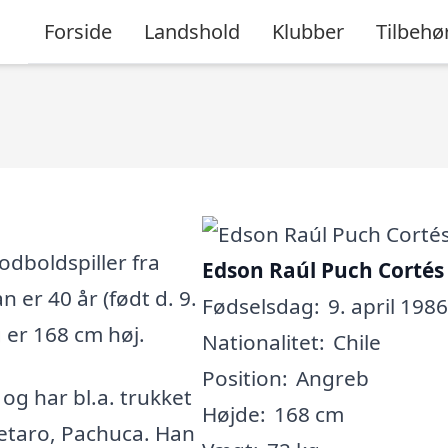
Forside
Landshold
Klubber
Tilbehø
odboldspiller fra
Edson Raúl Puch Cortés
n er 40 år (født d. 9.
Fødselsdag:
9. april 1986
g er 168 cm høj.
Nationalitet:
Chile
Position:
Angreb
, og har bl.a. trukket
Højde:
168 cm
retaro, Pachuca. Han