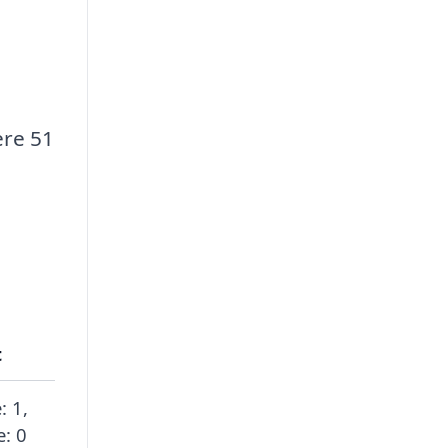
ere 51
t
: 1,
: 0