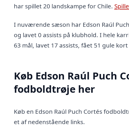
har spillet 20 landskampe for Chile.
Spill
I nuværende sæson har Edson Raúl Puch 
og lavet 0 assists på klubhold. I hele kar
63 mål, lavet 17 assists, fået 51 gule kort
Køb Edson Raúl Puch C
fodboldtrøje her
Køb en Edson Raúl Puch Cortés fodboldtr
et af nedenstående links.