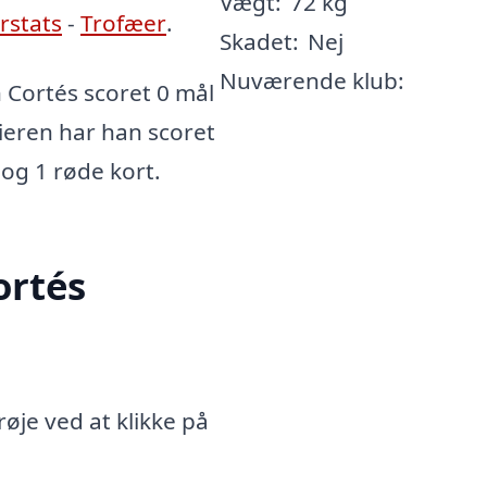
Vægt:
72 kg
erstats
-
Trofæer
.
Skadet:
Nej
Nuværende klub:
Cortés scoret 0 mål
rieren har han scoret
 og 1 røde kort.
ortés
øje ved at klikke på