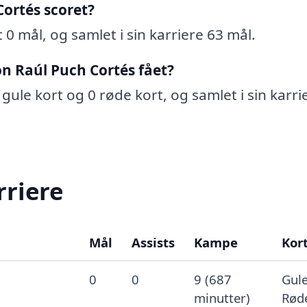
ortés scoret?
0 mål, og samlet i sin karriere 63 mål.
n Raúl Puch Cortés fået?
gule kort og 0 røde kort, og samlet i sin karri
rriere
Mål
Assists
Kampe
Kor
0
0
9 (687
Gule
minutter)
Røde