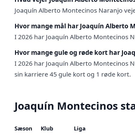
Joaquín Alberto Montecinos Naranjo veje
Hvor mange mål har Joaquín Alberto M
I 2026 har Joaquín Alberto Montecinos Na
Hvor mange gule og røde kort har Joa
I 2026 har Joaquín Alberto Montecinos Na
sin karriere 45 gule kort og 1 røde kort.
Joaquín Montecinos sta
Sæson
Klub
Liga