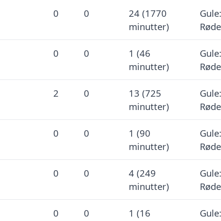
0
0
24 (1770
Gule:
minutter)
Røde
0
0
1 (46
Gule:
minutter)
Røde
2
0
13 (725
Gule:
minutter)
Røde
0
0
1 (90
Gule:
minutter)
Røde
0
0
4 (249
Gule:
minutter)
Røde
0
0
1 (16
Gule: