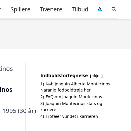
r
Spillere
Trænere
Tilbud
Indholdsfortegnelse
skjul
1)
Køb Joaquín Alberto Montecinos
inos
Naranjo fodboldtrøje her
2)
FAQ om Joaquín Montecinos
3)
Joaquín Montecinos stats og
 1995 (30 år)
karriere
4)
Trofæer vundet i karrieren