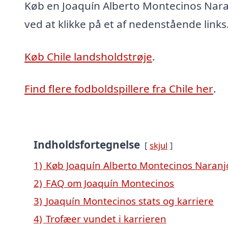
Køb en Joaquín Alberto Montecinos Nara
ved at klikke på et af nedenstående links
Køb Chile landsholdstrøje
.
Find flere fodboldspillere fra Chile her
.
Indholdsfortegnelse
skjul
1)
Køb Joaquín Alberto Montecinos Naranjo
2)
FAQ om Joaquín Montecinos
3)
Joaquín Montecinos stats og karriere
4)
Trofæer vundet i karrieren