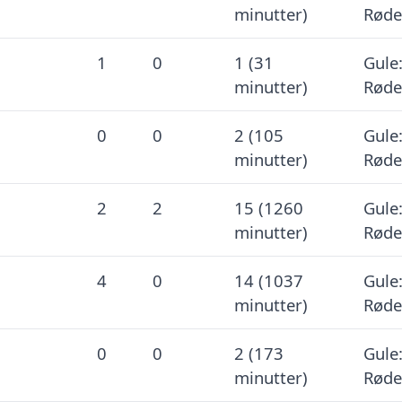
minutter)
Røde
1
0
1 (31
Gule:
minutter)
Røde
0
0
2 (105
Gule:
minutter)
Røde
2
2
15 (1260
Gule:
minutter)
Røde
4
0
14 (1037
Gule:
minutter)
Røde
0
0
2 (173
Gule:
minutter)
Røde