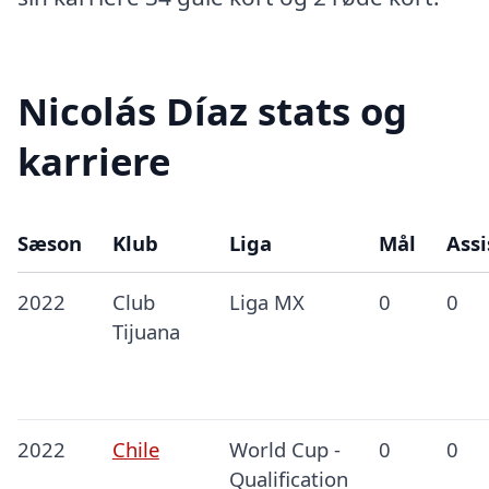
Nicolás Díaz stats og
karriere
Sæson
Klub
Liga
Mål
Assi
2022
Club
Liga MX
0
0
Tijuana
2022
Chile
World Cup -
0
0
Qualification