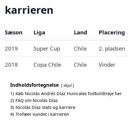
karrieren
Sæson
Liga
Land
Placering
2019
Super Cup
Chile
2. pladsen
2018
Copa Chile
Chile
Vinder
Indholdsfortegnelse
skjul
1)
Køb Nicolás Andrés Díaz Huincales fodboldtrøje her
2)
FAQ om Nicolás Díaz
3)
Nicolás Díaz stats og karriere
4)
Trofæer vundet i karrieren