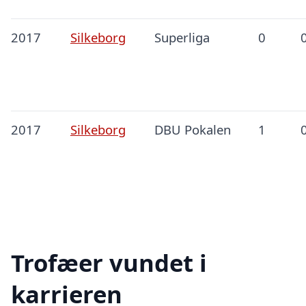
2017
Silkeborg
Superliga
0
2017
Silkeborg
DBU Pokalen
1
Trofæer vundet i
karrieren