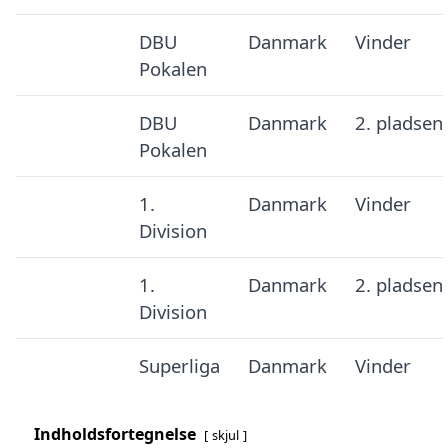
DBU
Danmark
Vinder
Pokalen
DBU
Danmark
2. pladsen
Pokalen
1.
Danmark
Vinder
Division
1.
Danmark
2. pladsen
Division
Superliga
Danmark
Vinder
Indholdsfortegnelse
skjul