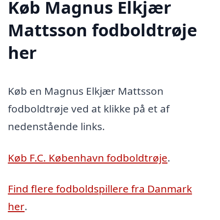
Køb Magnus Elkjær
Mattsson fodboldtrøje
her
Køb en Magnus Elkjær Mattsson
fodboldtrøje ved at klikke på et af
nedenstående links.
Køb F.C. København fodboldtrøje
.
Find flere fodboldspillere fra Danmark
her
.