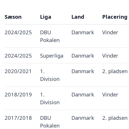
Sæson
Liga
Land
Placering
2024/2025
DBU
Danmark
Vinder
Pokalen
2024/2025
Superliga
Danmark
Vinder
2020/2021
1.
Danmark
2. pladsen
Division
2018/2019
1.
Danmark
Vinder
Division
2017/2018
DBU
Danmark
2. pladsen
Pokalen