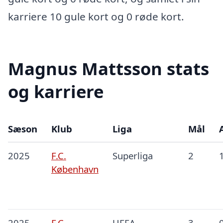
karriere 10 gule kort og 0 røde kort.
Magnus Mattsson stats
og karriere
Sæson
Klub
Liga
Mål
2025
F.C.
Superliga
2
København
2025
F.C.
UEFA
3