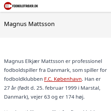
Magnus Mattsson
Magnus Elkjær Mattsson er professionel
fodboldspiller fra Danmark, som spiller for
fodboldklubben
F.C. København
. Han er
27 år (født d. 25. februar 1999 i Marstal,
Danmark), vejer 63 og er 174 høj.