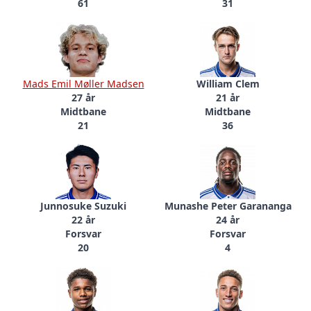
61
31
Mads Emil Møller Madsen
William Clem
27 år
21 år
Midtbane
Midtbane
21
36
Junnosuke Suzuki
Munashe Peter Garananga
22 år
24 år
Forsvar
Forsvar
20
4