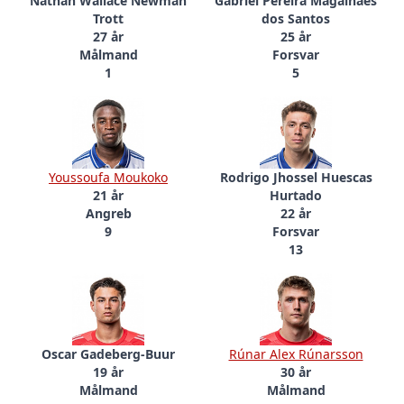
Nathan Wallace Newman
Gabriel Pereira Magalhães
Trott
dos Santos
27 år
25 år
Målmand
Forsvar
1
5
Youssoufa Moukoko
Rodrigo Jhossel Huescas
21 år
Hurtado
Angreb
22 år
9
Forsvar
13
Oscar Gadeberg-Buur
Rúnar Alex Rúnarsson
19 år
30 år
Målmand
Målmand