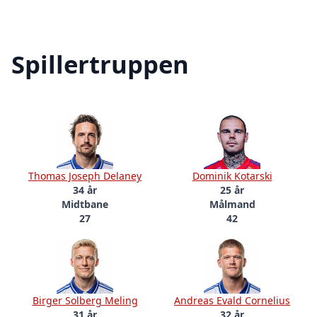
Spillertruppen
Thomas Joseph Delaney
Dominik Kotarski
34 år
25 år
Midtbane
Målmand
27
42
Birger Solberg Meling
Andreas Evald Cornelius
31 år
32 år