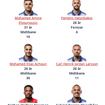
Mohamed Amine
Pantelis Hatzidiakos
Elyounoussi
28 år
31 år
Forsvar
Midtbane
6
10
Mohamed Elias Achouri
Carl Henrik Jordan Larsson
26 år
28 år
Midtbane
Midtbane
30
11