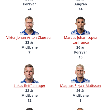
Forsvar
Angreb
24
14
Viktor Johan Anton Claesson
Marcos Johan López
33 år
Lanfranco
Midtbane
26 år
7
Forsvar
15
Lukas Reiff Lerager
Magnus Elkjær Mattsson
32 år
26 år
Midtbane
Midtbane
12
8