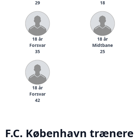
29
18
18 år
18 år
Forsvar
Midtbane
35
25
18 år
Forsvar
42
F.C. København trænere