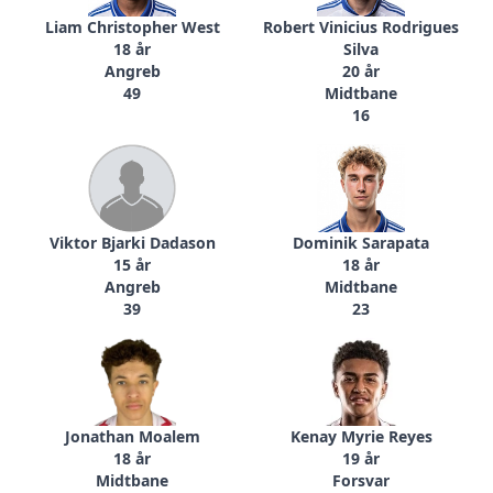
Liam Christopher West
Robert Vinicius Rodrigues
18 år
Silva
Angreb
20 år
49
Midtbane
16
Viktor Bjarki Dadason
Dominik Sarapata
15 år
18 år
Angreb
Midtbane
39
23
Jonathan Moalem
Kenay Myrie Reyes
18 år
19 år
Midtbane
Forsvar