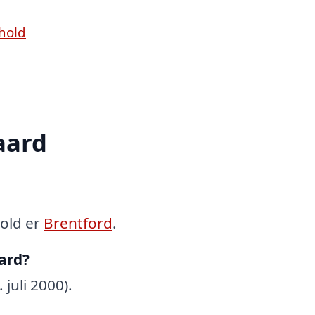
hold
aard
old er
Brentford
.
ard?
juli 2000).