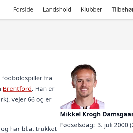
Forside
Landshold
Klubber
Tilbehø
fodboldspiller fra
n
Brentford
. Han er
ark), vejer 66 og er
Mikkel Krogh Damsgaa
Fødselsdag:
3. juli 2000 (
, og har bl.a. trukket