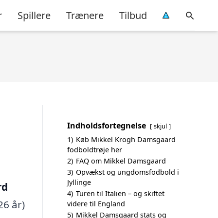
r
Spillere
Trænere
Tilbud
Indholdsfortegnelse
skjul
1)
Køb Mikkel Krogh Damsgaard
fodboldtrøje her
2)
FAQ om Mikkel Damsgaard
3)
Opvækst og ungdomsfodbold i
Jyllinge
rd
4)
Turen til Italien – og skiftet
26 år)
videre til England
5)
Mikkel Damsgaard stats og