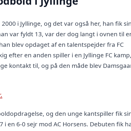
bold i Jyllinge
2000 i Jyllinge, og det var også her, han fik si
n var fyldt 13, var der dog langt i ovnen til e
 han blev opdaget af en talentspejder fra FC
ig efter en anden spiller i en Jyllinge FC kam
ge kontakt til, og på den måde blev Damsgaa
.
dboldopdragelse, og den unge kantspiller fik si
7 i en 6-0 sejr mod AC Horsens. Debuten fik h