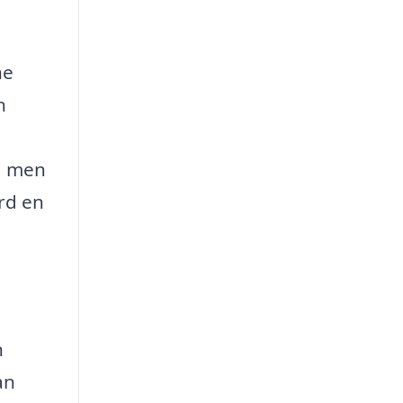
ne
n
p, men
rd en
n
an