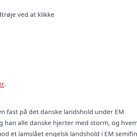
røje ved at klikke
er
.
n fast på det danske landshold under EM
tog han alle danske hjerter med storm, og hve
mod et lamslået engelsk landshold i EM semifi