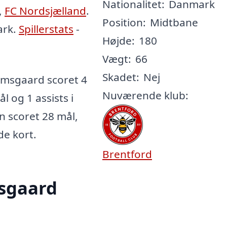
Nationalitet:
Danmark
,
FC Nordsjælland
.
Position:
Midtbane
ark.
Spillerstats
-
Højde:
180
Vægt:
66
Skadet:
Nej
msgaard scoret 4
Nuværende klub:
l og 1 assists i
n scoret 28 mål,
de kort.
Brentford
sgaard