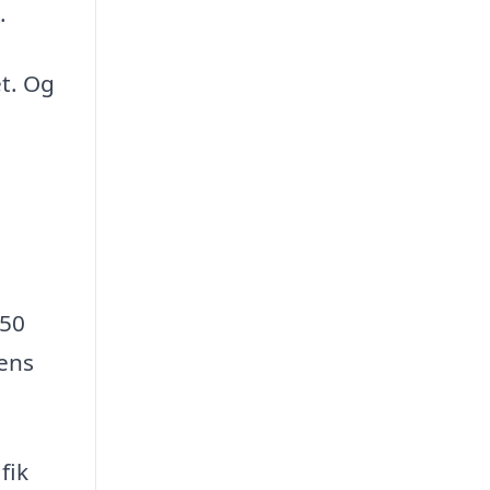
.
et. Og
 50
dens
fik