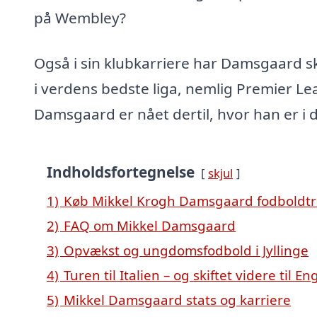
på Wembley?
Også i sin klubkarriere har Damsgaard skr
i verdens bedste liga, nemlig Premier L
Damsgaard er nået dertil, hvor han er i 
Indholdsfortegnelse
skjul
1)
Køb Mikkel Krogh Damsgaard fodboldtr
2)
FAQ om Mikkel Damsgaard
3)
Opvækst og ungdomsfodbold i Jyllinge
4)
Turen til Italien – og skiftet videre til E
5)
Mikkel Damsgaard stats og karriere