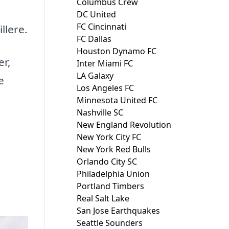
Columbus Crew
DC United
FC Cincinnati
llere.
FC Dallas
Houston Dynamo FC
er,
Inter Miami FC
LA Galaxy
e
Los Angeles FC
Minnesota United FC
Nashville SC
New England Revolution
New York City FC
New York Red Bulls
Orlando City SC
Philadelphia Union
Portland Timbers
Real Salt Lake
San Jose Earthquakes
Seattle Sounders