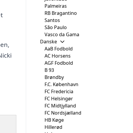
Palmeiras
RB Bragantino
et
Santos
São Paulo
Vasco da Gama
Danske
sen,
AaB Fodbold
icki
AC Horsens
AGF Fodbold
B 93
Brøndby
F.C. København
FC Fredericia
FC Helsingør
FC Midtjylland
FC Nordsjælland
HB Køge
Hillerød