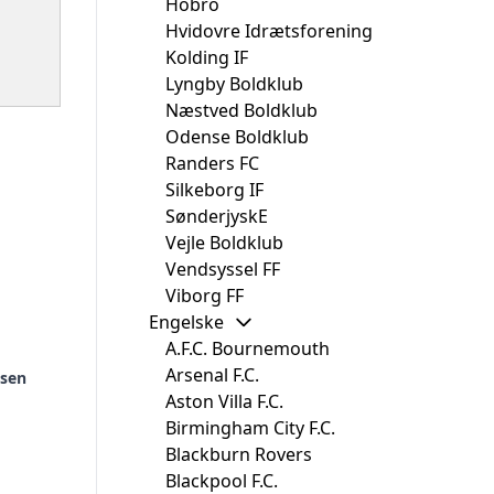
Hobro
Hvidovre Idrætsforening
Kolding IF
Lyngby Boldklub
Næstved Boldklub
Odense Boldklub
Randers FC
Silkeborg IF
SønderjyskE
Vejle Boldklub
Vendsyssel FF
Viborg FF
Engelske
A.F.C. Bournemouth
Arsenal F.C.
nsen
Aston Villa F.C.
Birmingham City F.C.
Blackburn Rovers
Blackpool F.C.