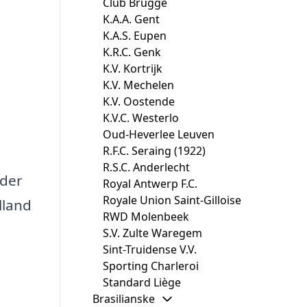
Club Brugge
K.A.A. Gent
K.A.S. Eupen
K.R.C. Genk
K.V. Kortrijk
K.V. Mechelen
K.V. Oostende
K.V.C. Westerlo
Oud-Heverlee Leuven
R.F.C. Seraing (1922)
R.S.C. Anderlecht
eder
Royal Antwerp F.C.
Royale Union Saint-Gilloise
lland
RWD Molenbeek
S.V. Zulte Waregem
Sint-Truidense V.V.
Sporting Charleroi
Standard Liège
Brasilianske