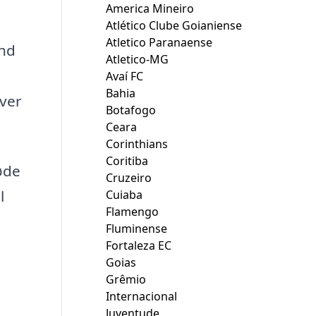
America Mineiro
Atlético Clube Goianiense
Atletico Paranaense
and
Atletico-MG
Avaí FC
Bahia
rver
Botafogo
Ceara
Corinthians
Coritiba
øde
Cruzeiro
l
Cuiaba
Flamengo
Fluminense
Fortaleza EC
Goias
Grêmio
Internacional
Juventude