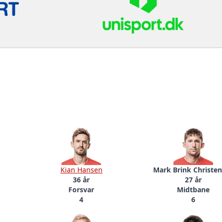
Kian Hansen
Mark Brink Christe
36 år
27 år
Forsvar
Midtbane
4
6