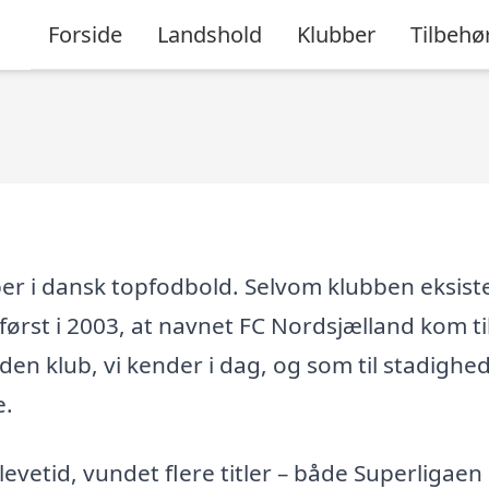
Forside
Landshold
Klubber
Tilbehø
ber i dansk topfodbold. Selvom klubben eksis
ørst i 2003, at navnet FC Nordsjælland kom ti
n klub, vi kender i dag, og som til stadighed
e.
 levetid, vundet flere titler – både Superligaen