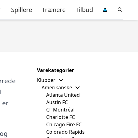
r
Spillere
Trænere
Tilbud
Varekategorier
terede
Klubber
Amerikanske
l
Atlanta United
 er
Austin FC
CF Montréal
Charlotte FC
Chicago Fire FC
Colorado Rapids
 og