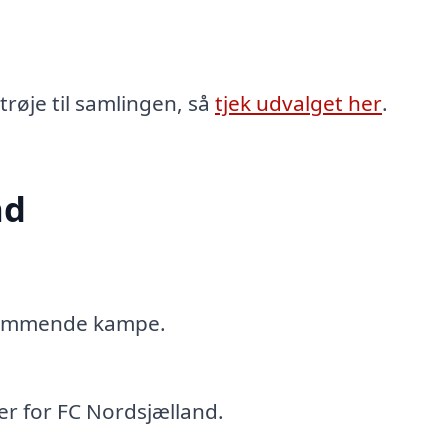
trøje til samlingen, så
tjek udvalget her
.
nd
 kommende kampe.
r for FC Nordsjælland.