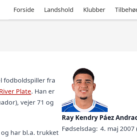
Forside
Landshold
Klubber
Tilbehø
 fodboldspiller fra
River Plate
. Han er
uador), vejer 71 og
Ray Kendry Páez Andra
Fødselsdag:
4. maj 2007 
, og har bl.a. trukket