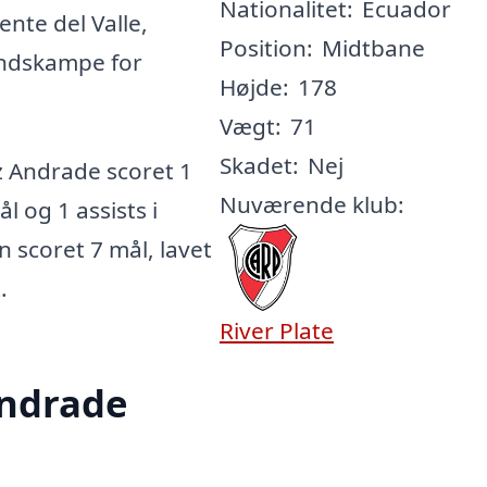
Nationalitet:
Ecuador
ente del Valle,
Position:
Midtbane
andskampe for
Højde:
178
Vægt:
71
Skadet:
Nej
 Andrade scoret 1
Nuværende klub:
l og 1 assists i
n scoret 7 mål, lavet
.
River Plate
Andrade