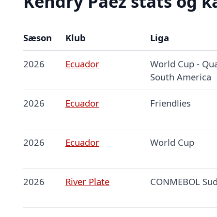
Kendry Páez stats og k
Sæson
Klub
Liga
2026
Ecuador
World Cup - Qua
South America
2026
Ecuador
Friendlies
2026
Ecuador
World Cup
2026
River Plate
CONMEBOL Sud