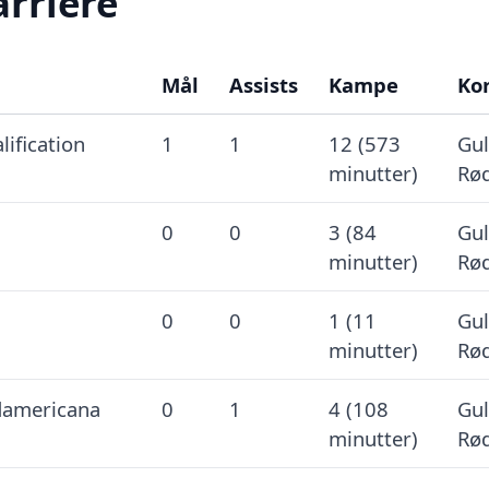
arriere
Mål
Assists
Kampe
Ko
lification
1
1
12 (573
Gul
minutter)
Rød
0
0
3 (84
Gul
minutter)
Rød
0
0
1 (11
Gul
minutter)
Rød
americana
0
1
4 (108
Gul
minutter)
Rød