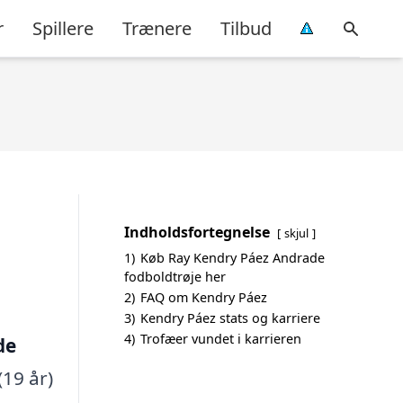
r
Spillere
Trænere
Tilbud
Indholdsfortegnelse
skjul
1)
Køb Ray Kendry Páez Andrade
fodboldtrøje her
2)
FAQ om Kendry Páez
3)
Kendry Páez stats og karriere
4)
Trofæer vundet i karrieren
de
(19 år)