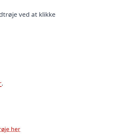
røje ved at klikke
r
.
øje her