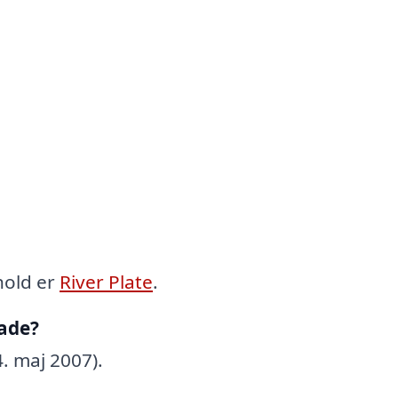
hold er
River Plate
.
ade?
. maj 2007).