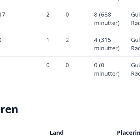
17
2
0
8 (688
Gul
minutter)
Rød
0
1
2
4 (315
Gul
minutter)
Rød
0
0
0 (0
Gul
minutter)
Rød
eren
Land
Placeri