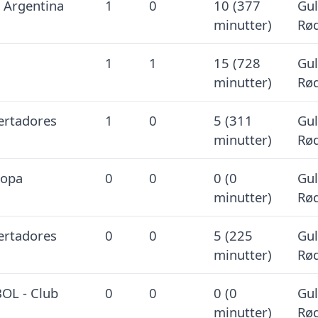
l Argentina
1
0
10 (377
Gul
minutter)
Rød
1
1
15 (728
Gul
minutter)
Rød
rtadores
1
0
5 (311
Gul
minutter)
Rød
opa
0
0
0 (0
Gul
minutter)
Rød
rtadores
0
0
5 (225
Gul
minutter)
Rød
OL - Club
0
0
0 (0
Gul
minutter)
Rød