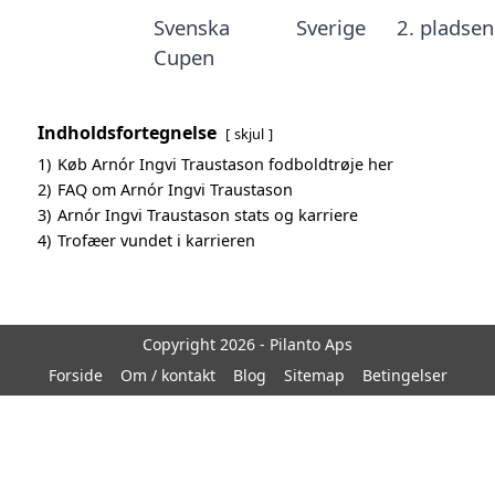
Svenska
Sverige
2. pladsen
Cupen
Indholdsfortegnelse
skjul
1)
Køb Arnór Ingvi Traustason fodboldtrøje her
2)
FAQ om Arnór Ingvi Traustason
3)
Arnór Ingvi Traustason stats og karriere
4)
Trofæer vundet i karrieren
Copyright 2026 - Pilanto Aps
Forside
Om / kontakt
Blog
Sitemap
Betingelser