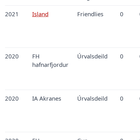
2021
Island
Friendlies
0
2020
FH
Úrvalsdeild
0
hafnarfjordur
2020
IA Akranes
Úrvalsdeild
0