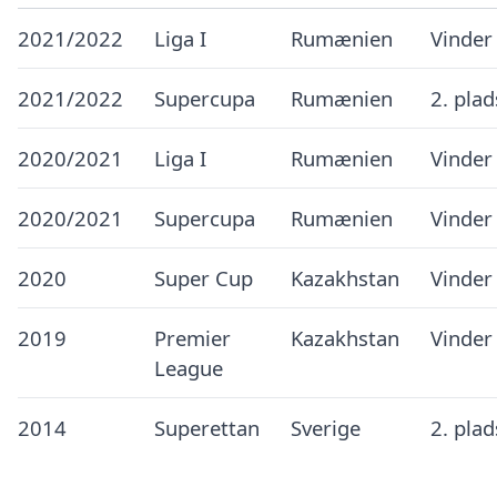
2021/2022
Liga I
Rumænien
Vinder
2021/2022
Supercupa
Rumænien
2. pla
2020/2021
Liga I
Rumænien
Vinder
2020/2021
Supercupa
Rumænien
Vinder
2020
Super Cup
Kazakhstan
Vinder
2019
Premier
Kazakhstan
Vinder
League
2014
Superettan
Sverige
2. pla