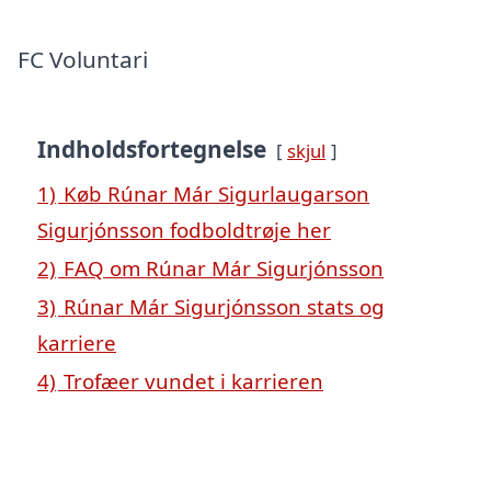
FC Voluntari
Indholdsfortegnelse
skjul
1)
Køb Rúnar Már Sigurlaugarson
Sigurjónsson fodboldtrøje her
2)
FAQ om Rúnar Már Sigurjónsson
3)
Rúnar Már Sigurjónsson stats og
karriere
4)
Trofæer vundet i karrieren