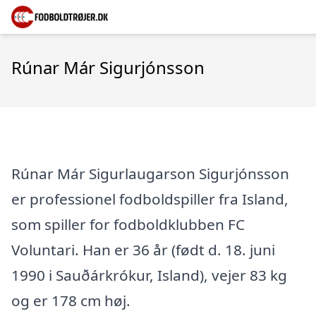
Rúnar Már Sigurjónsson
Rúnar Már Sigurlaugarson Sigurjónsson
er professionel fodboldspiller fra Island,
som spiller for fodboldklubben FC
Voluntari. Han er 36 år (født d. 18. juni
1990 i Sauðárkrókur, Island), vejer 83 kg
og er 178 cm høj.