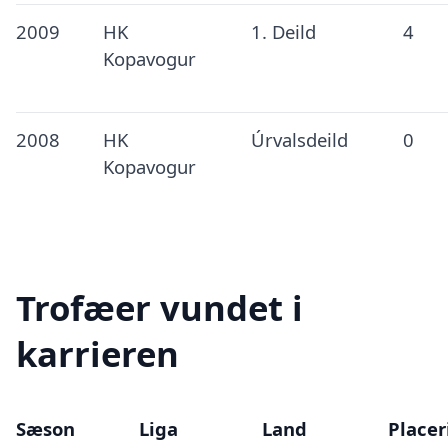
2009
HK
1. Deild
4
Kopavogur
2008
HK
Úrvalsdeild
0
Kopavogur
Trofæer vundet i
karrieren
Sæson
Liga
Land
Placer