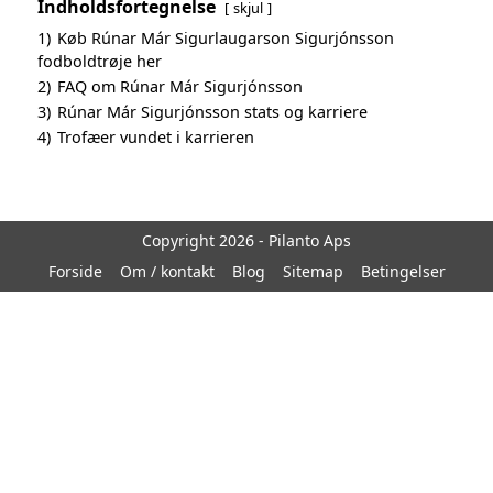
Indholdsfortegnelse
skjul
1)
Køb Rúnar Már Sigurlaugarson Sigurjónsson
fodboldtrøje her
2)
FAQ om Rúnar Már Sigurjónsson
3)
Rúnar Már Sigurjónsson stats og karriere
4)
Trofæer vundet i karrieren
Copyright 2026 - Pilanto Aps
Forside
Om / kontakt
Blog
Sitemap
Betingelser