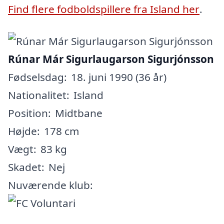
Find flere fodboldspillere fra Island her
.
Rúnar Már Sigurlaugarson Sigurjónsson
Fødselsdag:
18. juni 1990 (36 år)
Nationalitet:
Island
Position:
Midtbane
Højde:
178 cm
Vægt:
83 kg
Skadet:
Nej
Nuværende klub: