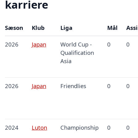
karriere
Sæson
Klub
Liga
Mål
Assi
2026
Japan
World Cup -
0
0
Qualification
Asia
2026
Japan
Friendlies
0
0
2024
Luton
Championship
0
0