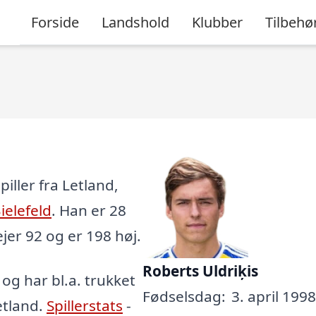
Forside
Landshold
Klubber
Tilbehø
iller fra Letland,
ielefeld
. Han er 28
vejer 92 og er 198 høj.
Roberts Uldriķis
, og har bl.a. trukket
Fødselsdag:
3. april 1998
Letland.
Spillerstats
-