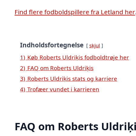
Find flere fodboldspillere fra Letland her
Indholdsfortegnelse
skjul
1)
Køb Roberts Uldriķis fodboldtrøje her
2)
FAQ om Roberts Uldriķis
3)
Roberts Uldriķis stats og karriere
4)
Trofæer vundet i karrieren
FAQ om Roberts Uldriķ