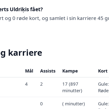
ts Uldriķis fået?
rt og 0 røde kort, og samlet i sin karriere 45 g
og karriere
Mål
Assists
Kampe
Kort
4
2
17 (897
Gule:
minutter)
Røde
0
( minutter)
Gule: