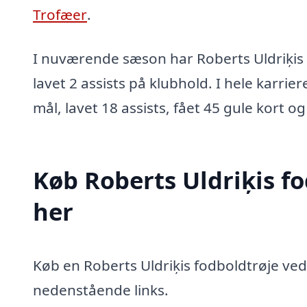
Trofæer
.
I nuværende sæson har Roberts Uldriķis 
lavet 2 assists på klubhold. I hele karrie
mål, lavet 18 assists, fået 45 gule kort og
Køb Roberts Uldriķis f
her
Køb en Roberts Uldriķis fodboldtrøje ved 
nedenstående links.