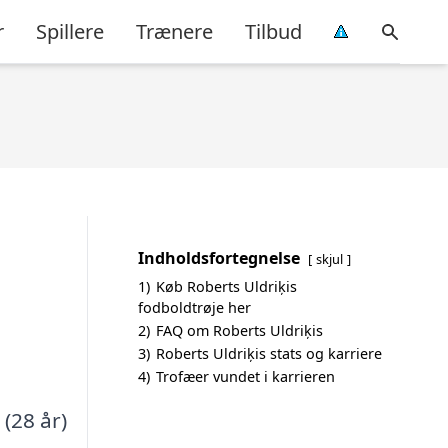
r
Spillere
Trænere
Tilbud
Indholdsfortegnelse
skjul
1)
Køb Roberts Uldriķis
fodboldtrøje her
2)
FAQ om Roberts Uldriķis
3)
Roberts Uldriķis stats og karriere
4)
Trofæer vundet i karrieren
 (28 år)