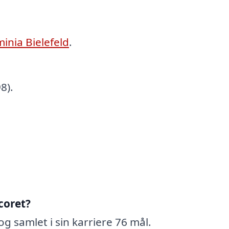
inia Bielefeld
.
8).
coret?
og samlet i sin karriere 76 mål.