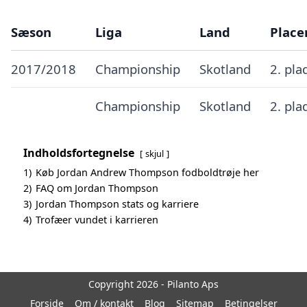
Sæson
Liga
Land
Place
2017/2018
Championship
Skotland
2. pla
Championship
Skotland
2. pla
Indholdsfortegnelse
skjul
1)
Køb Jordan Andrew Thompson fodboldtrøje her
2)
FAQ om Jordan Thompson
3)
Jordan Thompson stats og karriere
4)
Trofæer vundet i karrieren
Copyright 2026 - Pilanto Aps
Forside
Om / kontakt
Blog
Sitemap
Betingelser