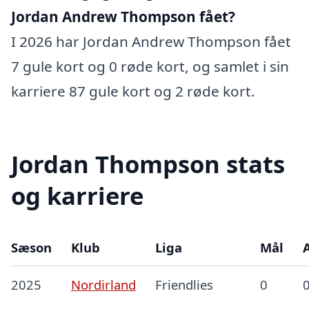
Jordan Andrew Thompson fået?
I 2026 har Jordan Andrew Thompson fået
7 gule kort og 0 røde kort, og samlet i sin
karriere 87 gule kort og 2 røde kort.
Jordan Thompson stats
og karriere
Sæson
Klub
Liga
Mål
A
2025
Nordirland
Friendlies
0