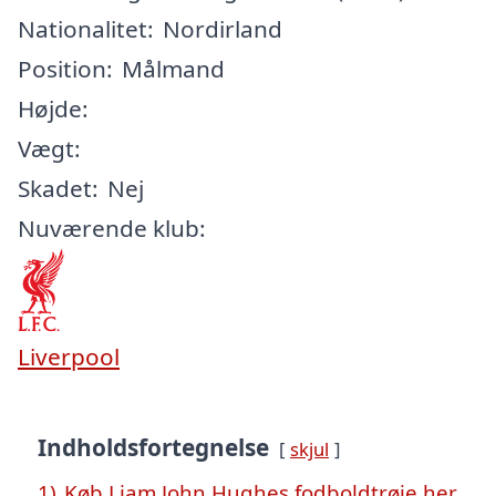
Nationalitet:
Nordirland
Position:
Målmand
Højde:
Vægt:
Skadet:
Nej
Nuværende klub:
Liverpool
Indholdsfortegnelse
skjul
1)
Køb Liam John Hughes fodboldtrøje her