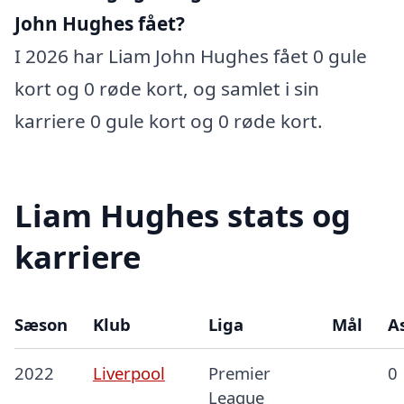
John Hughes fået?
I 2026 har Liam John Hughes fået 0 gule
kort og 0 røde kort, og samlet i sin
karriere 0 gule kort og 0 røde kort.
Liam Hughes stats og
karriere
Sæson
Klub
Liga
Mål
As
2022
Liverpool
Premier
0
League