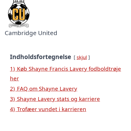
Cambridge United
Indholdsfortegnelse
skjul
1)
Køb Shayne Francis Lavery fodboldtrøje
her
2)
FAQ om Shayne Lavery
3)
Shayne Lavery stats og karriere
4)
Trofæer vundet i karrieren