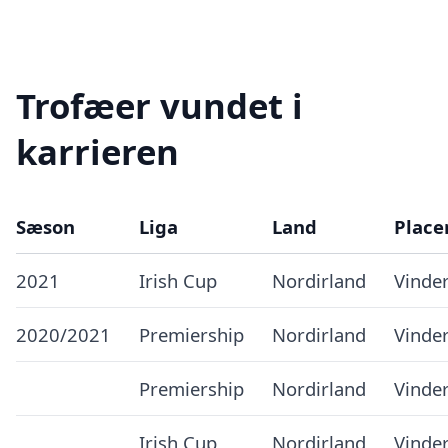
Trofæer vundet i
karrieren
Sæson
Liga
Land
Place
2021
Irish Cup
Nordirland
Vinde
2020/2021
Premiership
Nordirland
Vinde
Premiership
Nordirland
Vinde
Irish Cup
Nordirland
Vinde