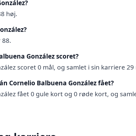
González?
8 høj.
González?
 88.
albuena González scoret?
ález scoret 0 mål, og samlet i sin karriere 29
án Cornelio Balbuena González fået?
ález fået 0 gule kort og 0 røde kort, og samle