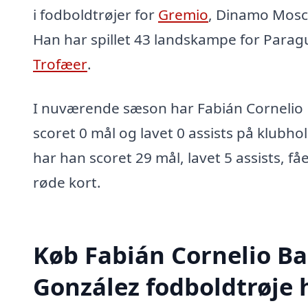
i fodboldtrøjer for
Gremio
, Dinamo Mos
Han har spillet 43 landskampe for Parag
Trofæer
.
I nuværende sæson har Fabián Cornelio
scoret 0 mål og lavet 0 assists på klubhol
har han scoret 29 mål, lavet 5 assists, få
røde kort.
Køb Fabián Cornelio B
González fodboldtrøje 