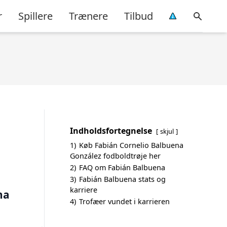
r
Spillere
Trænere
Tilbud
Indholdsfortegnelse
skjul
1)
Køb Fabián Cornelio Balbuena
González fodboldtrøje her
2)
FAQ om Fabián Balbuena
3)
Fabián Balbuena stats og
karriere
na
4)
Trofæer vundet i karrieren