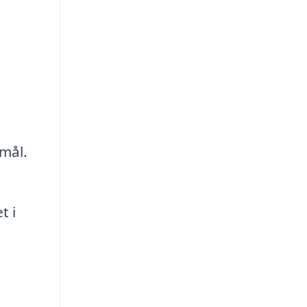
 mål.
t i