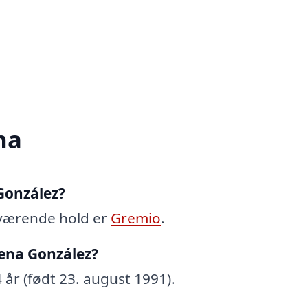
na
 González?
uværende hold er
Gremio
.
ena González?
år (født 23. august 1991).