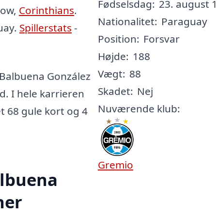
Fødselsdag:
23. august 1
cow,
Corinthians
.
Nationalitet:
Paraguay
uay.
Spillerstats
-
Position:
Forsvar
Højde:
188
Vægt:
88
 Balbuena González
Skadet:
Nej
d. I hele karrieren
Nuværende klub:
et 68 gule kort og 4
Gremio
albuena
her