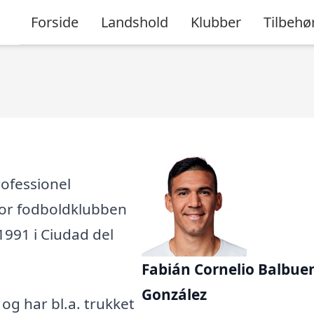
Forside
Landshold
Klubber
Tilbehø
ofessionel
 for fodboldklubben
 1991 i Ciudad del
Fabián Cornelio Balbue
González
, og har bl.a. trukket