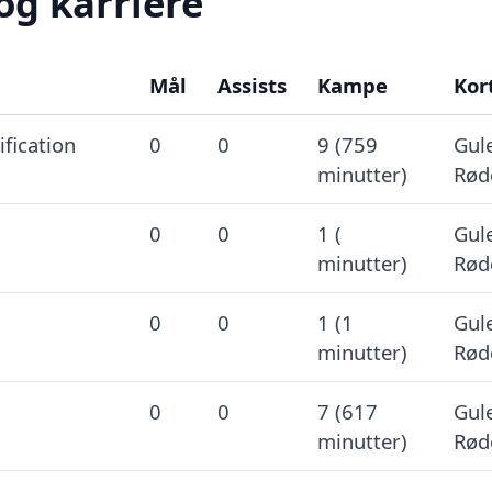
og karriere
Mål
Assists
Kampe
Kor
fication
0
0
9 (759
Gule
minutter)
Rød
0
0
1 (
Gule
minutter)
Rød
0
0
1 (1
Gule
minutter)
Rød
0
0
7 (617
Gule
minutter)
Rød