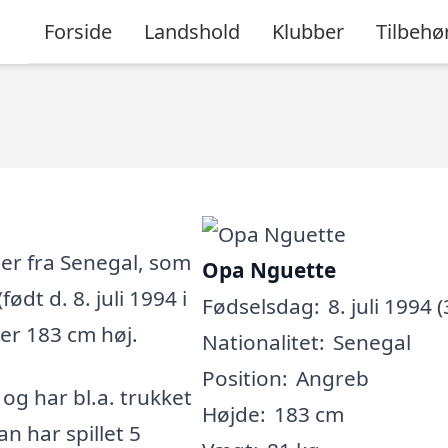
Forside
Landshold
Klubber
Tilbehø
ler fra Senegal, som
Opa Nguette
ødt d. 8. juli 1994 i
Fødselsdag:
8. juli 1994 (
 er 183 cm høj.
Nationalitet:
Senegal
Position:
Angreb
, og har bl.a. trukket
Højde:
183 cm
an har spillet 5