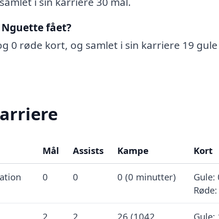
amlet i sin karriere 30 mål.
 Nguette fået?
g 0 røde kort, og samlet i sin karriere 19 gule
arriere
Mål
Assists
Kampe
Kort
ation
0
0
0 (0 minutter)
Gule: 
Røde:
2
2
26 (1042
Gule: 