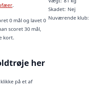
Vægt:
81 kg
ofæer
.
Skadet:
Nej
Nuværende klub:
et 0 mål og lavet 0
 han scoret 30 mål,
e kort.
ldtrøje her
likke på et af