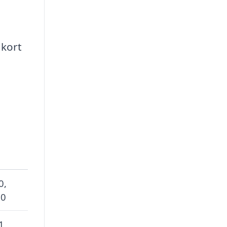
 kort
0,
 0
1,