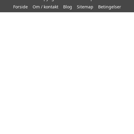
Forside
Om / kontakt
Blog
Sitemap
Betingelser