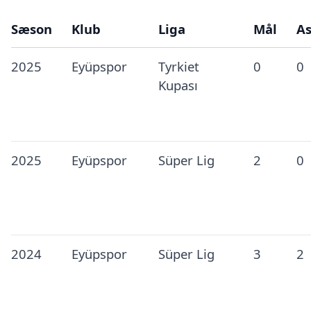
Sæson
Klub
Liga
Mål
As
2025
Eyüpspor
Tyrkiet
0
0
Kupası
2025
Eyüpspor
Süper Lig
2
0
2024
Eyüpspor
Süper Lig
3
2