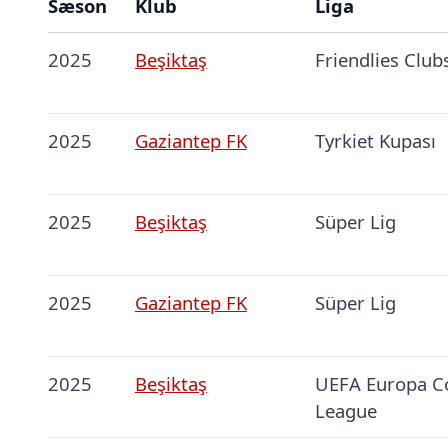
Sæson
Klub
Liga
2025
Beşiktaş
Friendlies Club
2025
Gaziantep FK
Tyrkiet Kupası
2025
Beşiktaş
Süper Lig
2025
Gaziantep FK
Süper Lig
2025
Beşiktaş
UEFA Europa C
League