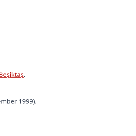
Beşiktaş
.
cember 1999).