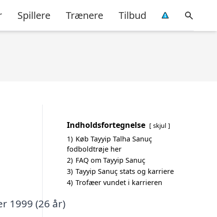
r
Spillere
Trænere
Tilbud
Indholdsfortegnelse
skjul
1)
Køb Tayyip Talha Sanuç
fodboldtrøje her
2)
FAQ om Tayyip Sanuç
3)
Tayyip Sanuç stats og karriere
4)
Trofæer vundet i karrieren
r 1999 (26 år)