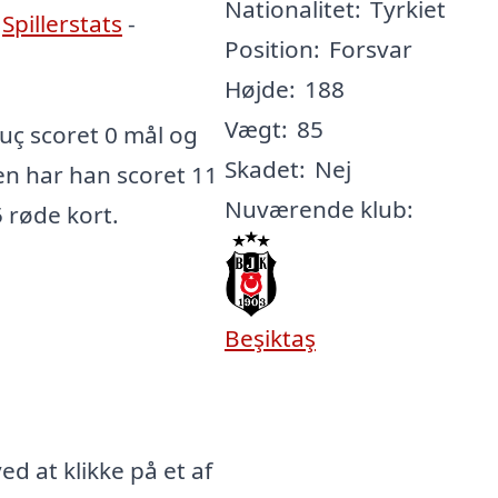
Nationalitet:
Tyrkiet
.
Spillerstats
-
Position:
Forsvar
Højde:
188
Vægt:
85
uç scoret 0 mål og
Skadet:
Nej
ren har han scoret 11
Nuværende klub:
5 røde kort.
ç
Beşiktaş
d at klikke på et af