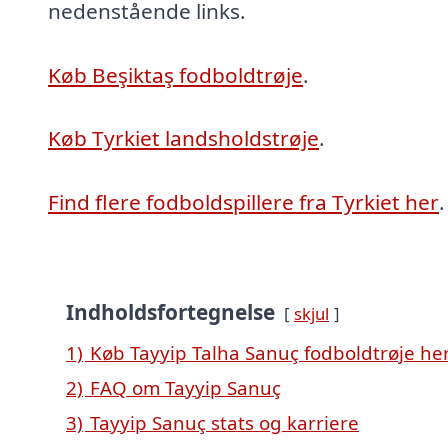
nedenstående links.
Køb Beşiktaş fodboldtrøje
.
Køb Tyrkiet landsholdstrøje
.
Find flere fodboldspillere fra Tyrkiet her
.
Indholdsfortegnelse
skjul
1)
Køb Tayyip Talha Sanuç fodboldtrøje he
2)
FAQ om Tayyip Sanuç
3)
Tayyip Sanuç stats og karriere