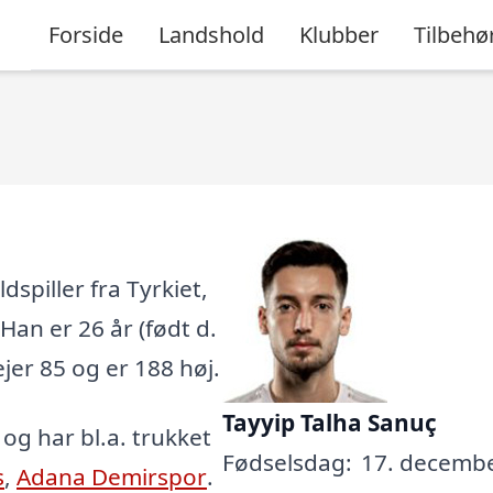
Forside
Landshold
Klubber
Tilbehø
spiller fra Tyrkiet,
 Han er 26 år (født d.
jer 85 og er 188 høj.
Tayyip Talha Sanuç
, og har bl.a. trukket
Fødselsdag:
17. decembe
s
,
Adana Demirspor
.