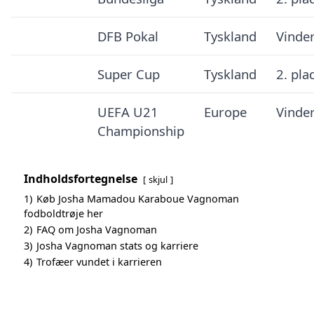
DFB Pokal
Tyskland
Vinde
Super Cup
Tyskland
2. pla
UEFA U21
Europe
Vinde
Championship
Indholdsfortegnelse
skjul
1)
Køb Josha Mamadou Karaboue Vagnoman
fodboldtrøje her
2)
FAQ om Josha Vagnoman
3)
Josha Vagnoman stats og karriere
4)
Trofæer vundet i karrieren