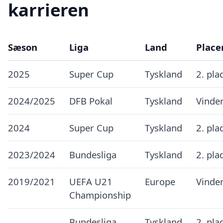
karrieren
Sæson
Liga
Land
Place
2025
Super Cup
Tyskland
2. pla
2024/2025
DFB Pokal
Tyskland
Vinde
2024
Super Cup
Tyskland
2. pla
2023/2024
Bundesliga
Tyskland
2. pla
2019/2021
UEFA U21
Europe
Vinde
Championship
Bundesliga
Tyskland
2. pla