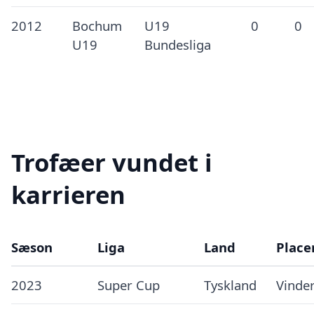
2012
Bochum
U19
0
0
U19
Bundesliga
Trofæer vundet i
karrieren
Sæson
Liga
Land
Place
2023
Super Cup
Tyskland
Vinde