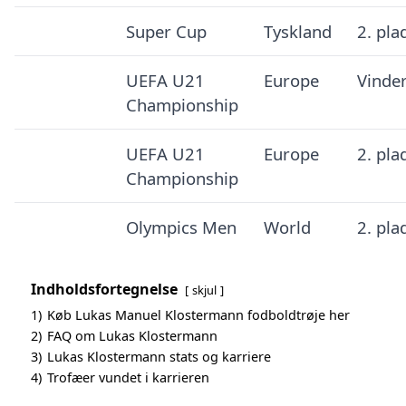
Super Cup
Tyskland
2. pla
UEFA U21
Europe
Vinde
Championship
UEFA U21
Europe
2. pla
Championship
Olympics Men
World
2. pla
Indholdsfortegnelse
skjul
1)
Køb Lukas Manuel Klostermann fodboldtrøje her
2)
FAQ om Lukas Klostermann
3)
Lukas Klostermann stats og karriere
4)
Trofæer vundet i karrieren