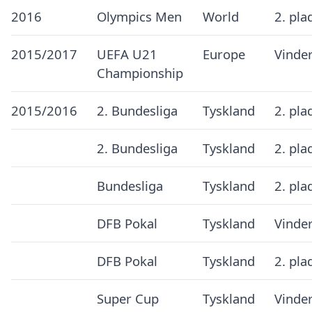
2016
Olympics Men
World
2. pla
2015/2017
UEFA U21
Europe
Vinde
Championship
2015/2016
2. Bundesliga
Tyskland
2. pla
2. Bundesliga
Tyskland
2. pla
Bundesliga
Tyskland
2. pla
DFB Pokal
Tyskland
Vinde
DFB Pokal
Tyskland
2. pla
Super Cup
Tyskland
Vinde