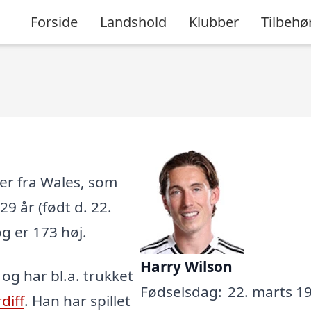
Forside
Landshold
Klubber
Tilbehø
ler fra Wales, som
29 år (født d. 22.
g er 173 høj.
Harry Wilson
, og har bl.a. trukket
Fødselsdag:
22. marts 19
diff
. Han har spillet