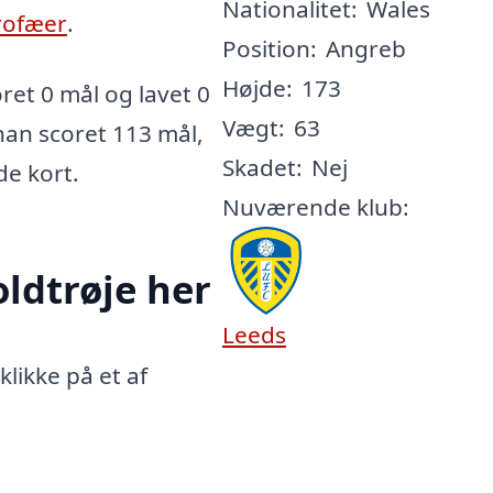
Nationalitet:
Wales
rofæer
.
Position:
Angreb
Højde:
173
et 0 mål og lavet 0
Vægt:
63
 han scoret 113 mål,
Skadet:
Nej
de kort.
Nuværende klub:
ldtrøje her
Leeds
likke på et af