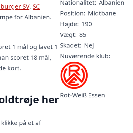
Nationalitet:
Albanien
burger SV
,
SC
Position:
Midtbane
ampe for Albanien.
Højde:
190
Vægt:
85
Skadet:
Nej
ret 1 mål og lavet 1
Nuværende klub:
 han scoret 18 mål,
de kort.
Rot-Weiß Essen
oldtrøje her
klikke på et af