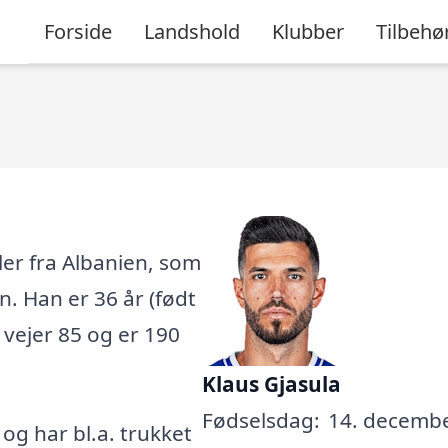
Forside
Landshold
Klubber
Tilbehø
ler fra Albanien, som
n. Han er 36 år (født
 vejer 85 og er 190
Klaus Gjasula
Fødselsdag:
14. decembe
, og har bl.a. trukket