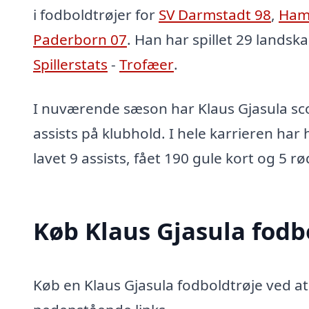
i fodboldtrøjer for
SV Darmstadt 98
,
Ham
Paderborn 07
. Han har spillet 29 landsk
Spillerstats
-
Trofæer
.
I nuværende sæson har Klaus Gjasula sco
assists på klubhold. I hele karrieren har
lavet 9 assists, fået 190 gule kort og 5 rø
Køb Klaus Gjasula fodb
Køb en Klaus Gjasula fodboldtrøje ved at 