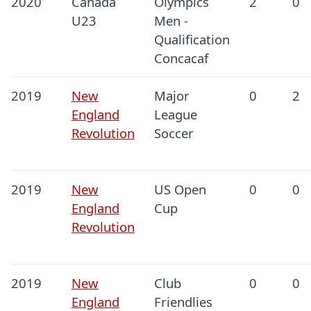
2020
Canada
Olympics
2
0
U23
Men -
Qualification
Concacaf
2019
New
Major
0
2
England
League
Revolution
Soccer
2019
New
US Open
0
0
England
Cup
Revolution
2019
New
Club
0
0
England
Friendlies