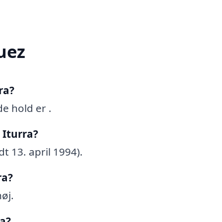
uez
ra?
e hold er .
 Iturra?
t 13. april 1994).
ra?
øj.
ra?