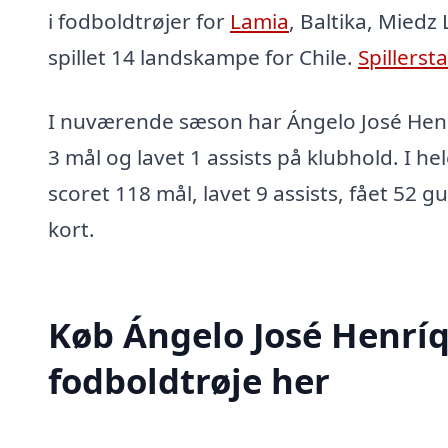
i fodboldtrøjer for
Lamia
, Baltika, Miedz
spillet 14 landskampe for Chile.
Spillersta
I nuværende sæson har Ángelo José Henr
3 mål og lavet 1 assists på klubhold. I he
scoret 118 mål, lavet 9 assists, fået 52 g
kort.
Køb Ángelo José Henríq
fodboldtrøje her