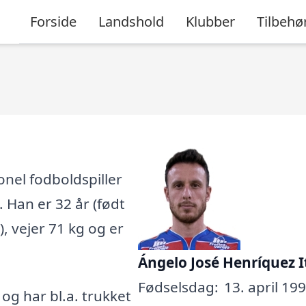
Forside
Landshold
Klubber
Tilbehø
onel fodboldspiller
. Han er 32 år (født
), vejer 71 kg og er
Ángelo José Henríquez I
Fødselsdag:
13. april 199
, og har bl.a. trukket