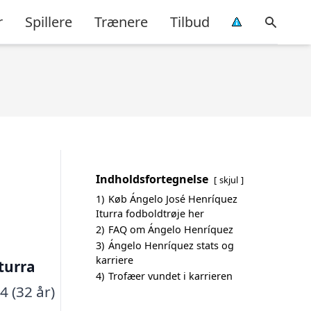
r
Spillere
Trænere
Tilbud
Indholdsfortegnelse
skjul
1)
Køb Ángelo José Henríquez
Iturra fodboldtrøje her
2)
FAQ om Ángelo Henríquez
3)
Ángelo Henríquez stats og
karriere
turra
4)
Trofæer vundet i karrieren
4 (32 år)