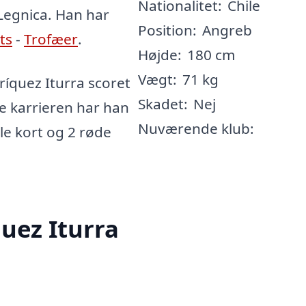
Nationalitet:
Chile
 Legnica. Han har
Position:
Angreb
ts
-
Trofæer
.
Højde:
180 cm
Vægt:
71 kg
íquez Iturra scoret
Skadet:
Nej
le karrieren har han
Nuværende klub:
ule kort og 2 røde
uez Iturra