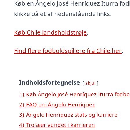
Køb en Ángelo José Henríquez Iturra fod
klikke på et af nedenstående links.
Køb Chile landsholdstrøje
.
Find flere fodboldspillere fra Chile her
.
Indholdsfortegnelse
skjul
1)
Køb Ángelo José Henríquez Iturra fodbo
2)
FAQ om Ángelo Henríquez
3)
Ángelo Henríquez stats og karriere
4)
Trofæer vundet i karrieren