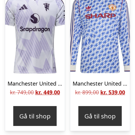
Manchester United Udebanetrøje 2025/26 – adidas, størrelse X-Small
Manchester United Udebanetrøje 1990/92 Lange Ærmer – adidas, størrelse Medium
Den
Den
Den
De
kr.
749,00
kr.
449,00
kr.
899,00
kr.
539,00
oprindelige
aktuelle
oprindelige
aktu
pris
pris
pris
pris
Gå til shop
Gå til shop
var:
er:
var:
er:
kr. 749,00.
kr. 449,00.
kr. 899,00.
kr. 