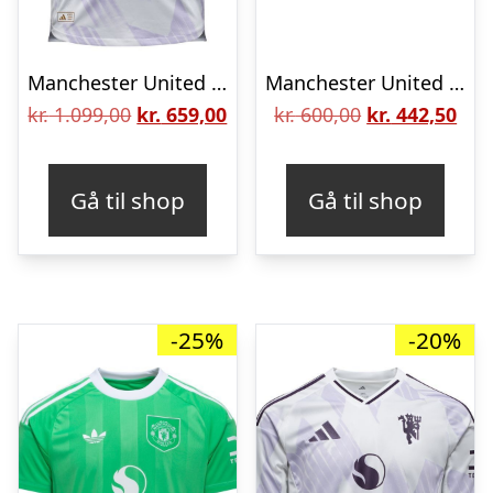
Manchester United Udebanetrøje 2025/26 Authentic – adidas, størrelse Large
Manchester United home jersey 2010/11 – Nikolajsen 06-L
Den
Den
Den
De
kr.
1.099,00
kr.
659,00
kr.
600,00
kr.
442,50
oprindelige
aktuelle
oprindelige
aktu
pris
pris
pris
pris
Gå til shop
Gå til shop
var:
er:
var:
er:
kr. 1.099,00.
kr. 659,00.
kr. 600,00.
kr. 
-25%
-20%