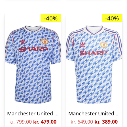
-40%
-40%
Manchester United Udebanetrøje 1990/92 – adidas, størrelse Small
Manchester United Udebanetrøje 1990/92 Børn – adidas, størrelse 140 cm
Den
Den
Den
De
kr.
799,00
kr.
479,00
kr.
649,00
kr.
389,00