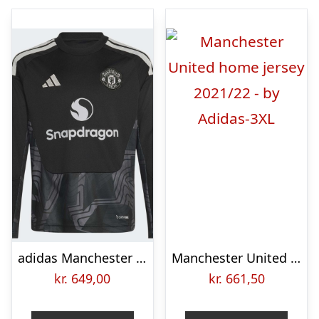
adidas Manchester United 26/27 Longsleeve målmandstrøje til børn, størrelse 152 cm
Manchester United home jersey 2021/22 – by Adidas-3XL
kr.
649,00
kr.
661,50