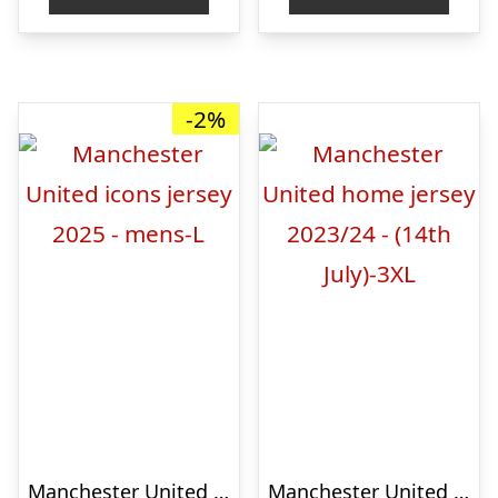
kr. 700,00.
kr. 669,38.
kr. 300,00.
kr. 
-2%
Manchester United icons jersey 2025 – mens-L
Manchester United home jersey 2023/24 – (14th July)-3XL