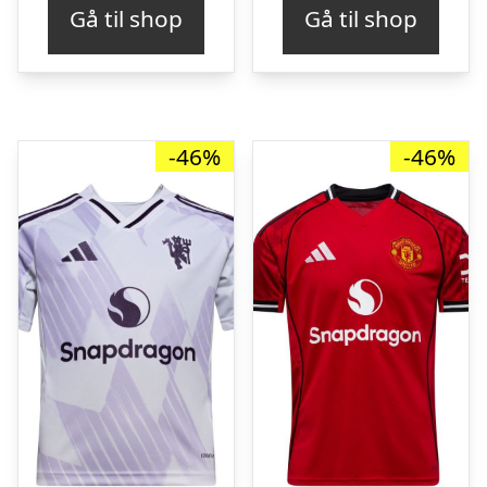
Gå til shop
Gå til shop
var:
er:
var:
er:
kr. 749,00.
kr. 369,00.
kr. 549,00.
kr. 
-46%
-46%