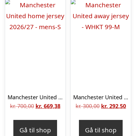
Manchester United home jersey 2026/27 – mens-S
Manchester United away jersey – WHKT 99-M
Den
Den
Den
De
kr.
700,00
kr.
669,38
kr.
300,00
kr.
292,50
oprindelige
aktuelle
oprindelige
aktu
pris
pris
pris
pris
Gå til shop
Gå til shop
var:
er:
var:
er: