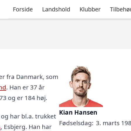
Forside
Landshold
Klubber
Tilbehø
ler fra Danmark, som
nd
. Han er 37 år
 73 og er 184 høj.
Kian Hansen
, og har bl.a. trukket
Fødselsdag:
3. marts 198
s
, Esbjerg. Han har