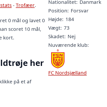
Nationalitet:
Danmark
rstats
-
Trofæer
.
Position:
Forsvar
Højde:
184
et 0 mål og lavet 0
Vægt:
73
 han scoret 10 mål,
Skadet:
Nej
e kort.
Nuværende klub:
ldtrøje her
FC Nordsjælland
likke på et af