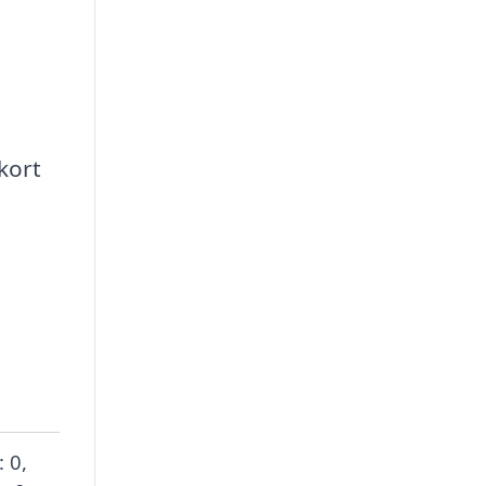
kort
: 0,