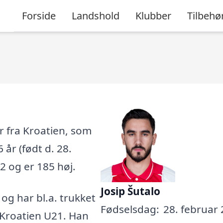
Forside
Landshold
Klubber
Tilbehø
er fra Kroatien, som
 år (født d. 28.
82 og er 185 høj.
Josip Šutalo
, og har bl.a. trukket
Fødselsdag:
28. februar 
 Kroatien U21. Han