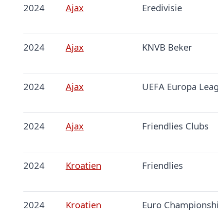
2024
Ajax
Eredivisie
2024
Ajax
KNVB Beker
2024
Ajax
UEFA Europa Lea
2024
Ajax
Friendlies Clubs
2024
Kroatien
Friendlies
2024
Kroatien
Euro Championsh