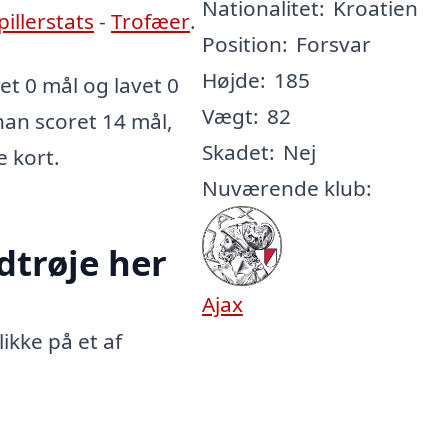
Nationalitet:
Kroatien
pillerstats
-
Trofæer
.
Position:
Forsvar
Højde:
185
t 0 mål og lavet 0
Vægt:
82
 han scoret 14 mål,
Skadet:
Nej
e kort.
Nuværende klub:
dtrøje her
Ajax
ikke på et af