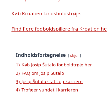
Køb Kroatien landsholdstrøje
.
Find flere fodboldspillere fra Kroatien he
Indholdsfortegnelse
skjul
1)
Køb Josip Šutalo fodboldtrøje her
2)
FAQ om Josip Šutalo
3)
Josip Šutalo stats og karriere
4)
Trofæer vundet i karrieren