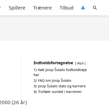
r
Spillere
Trænere
Tilbud
Indholdsfortegnelse
skjul
1)
Køb Josip Šutalo fodboldtrøje
her
2)
FAQ om Josip Šutalo
3)
Josip Šutalo stats og karriere
4)
Trofæer vundet i karrieren
2000 (26 år)