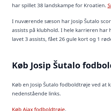
har spillet 38 landskampe for Kroatien.
S
I nuværende sæson har Josip Šutalo score
assists på klubhold. I hele karrieren har
lavet 3 assists, fået 26 gule kort og 1 rød
Køb Josip Šutalo fodbol
Køb en Josip Šutalo fodboldtrøje ved at kl
nedenstående links.
Køb Ajax fodboldtrøje
.